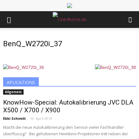
BenQ_W2720i_37
APLICATIONS
Allgemein
KnowHow-Special: Autokalibrierung JVC DLA
X500 / X700 / X900
Ekki Schmitt
-
10. April 2014
Macht die neue Autokalibrierung den Service vieler Fachhändler
überflüssig? Bei gehobenen Heimkino-Projektoren tritt neben der