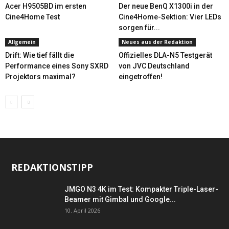
Acer H9505BD im ersten
Der neue BenQ X1300i in der
Cine4Home Test
Cine4Home-Sektion: Vier LEDs
sorgen für...
Allgemein
Neues aus der Redaktion
Drift: Wie tief fällt die
Offizielles DLA-N5 Testgerät
Performance eines Sony SXRD
von JVC Deutschland
Projektors maximal?
eingetroffen!
REDAKTIONSTIPP
JMGO N3 4K im Test: Kompakter Triple-Laser-
Beamer mit Gimbal und Google...
10. April 2026