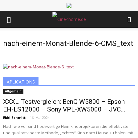
nach-einem-Monat-Blende-6-CMS_text
APLICATIONS
Allgemein
XXXL-Testvergleich: BenQ W5800 – Epson
EH-LS12000 – Sony VPL-XW5000 – JVC...
Ekki Schmitt
-
16. Mai 2024
Nach wie vor sind hochwertige Heimkinoprojektoren die effektivste
und qualitativ beste Methode, „echtes“ Kino nach Hause zu holen, mit