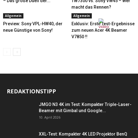
– Das große Duell der...
TW7300 vs. Sony VW45 – Wer
macht das Rennen?
Allgemein
Allgemein
Preview: Sony VPL-HW40, der
Exklusiv: Erste Test-Ergebnisse
neue Günstige von Sony!
zum neuen Acer 4K Beamer
V7850 !!
REDAKTIONSTIPP
JMGO N3 4K im Test: Kompakter Triple-Laser-
Beamer mit Gimbal und Google...
10. April 2026
XXL-Test: Kompakter 4K LED Projektor BenQ