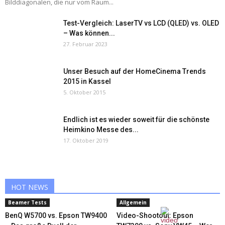
Bilddiagonalen, die nur vom Raum...
Test-Vergleich: LaserTV vs LCD (QLED) vs. OLED
– Was können...
27. Februar 2023
Unser Besuch auf der HomeCinema Trends
2015 in Kassel
5. Oktober 2015
Endlich ist es wieder soweit für die schönste
Heimkino Messe des...
17. Oktober 2019
HOT NEWS
Beamer Tests
Allgemein
BenQ W5700 vs. Epson TW9400
Video-Shootout: Epson