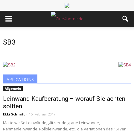
SB3
APLICATIONS
Allgemein
Leinwand Kaufberatung – worauf Sie achten
sollten!
Ekki Schmitt
-
15. Februar 2017
Matte weiße Leinwände, glitzernde graue Leinwände,
Rahmenleinwände, Rolloleinwände, etc., die Variationen des "Silver