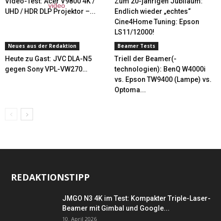
Video-Test: Acer V9800 4K /
Zum 20-jährigen Jubiläum:
UHD / HDR DLP Projektor –...
Endlich wieder „echtes“
Cine4Home Tuning: Epson
LS11/12000!
Neues aus der Redaktion
Beamer Tests
Heute zu Gast: JVC DLA-N5
Triell der Beamer(-
gegen Sony VPL-VW270…
technologien): BenQ W4000i
vs. Epson TW9400 (Lampe) vs.
Optoma...
REDAKTIONSTIPP
JMGO N3 4K im Test: Kompakter Triple-Laser-
Beamer mit Gimbal und Google...
10. April 2026