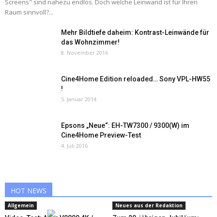
Screens" sind nahezu endlos. Doch welche Leinwand ist für Ihren
Raum sinnvoll?...
Mehr Bildtiefe daheim: Kontrast-Leinwände für
das Wohnzimmer!
8. November 2016
Cine4Home Edition reloaded… Sony VPL-HW55
!
5. Januar 2014
Epsons „Neue“: EH-TW7300 / 9300(W) im
Cine4Home Preview-Test
4. Juli 2016
HOT NEWS
Allgemein
Neues aus der Redaktion