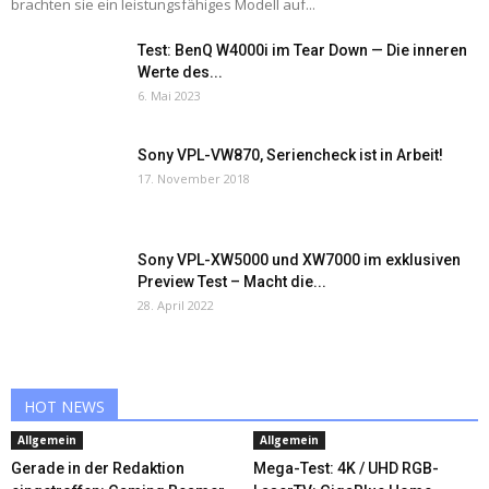
brachten sie ein leistungsfähiges Modell auf...
Test: BenQ W4000i im Tear Down — Die inneren
Werte des...
6. Mai 2023
Sony VPL-VW870, Seriencheck ist in Arbeit!
17. November 2018
Sony VPL-XW5000 und XW7000 im exklusiven
Preview Test – Macht die...
28. April 2022
HOT NEWS
Allgemein
Allgemein
Gerade in der Redaktion
Mega-Test: 4K / UHD RGB-