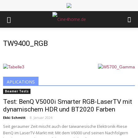
TW9400_RGB
APLICATIONS
Beamer Tests
Test: BenQ V5000i Smarter RGB-LaserTV mit
dynamischem HDR und BT2020 Farben
Ekki Schmitt
-
8. Januar 2024
Seit geraumer Zeit mischt auch der taiwanesische Elektronik-Riese
BenQ im LaserTV-Markt mit: Mit dem V6000 und seinen Nachfolgern