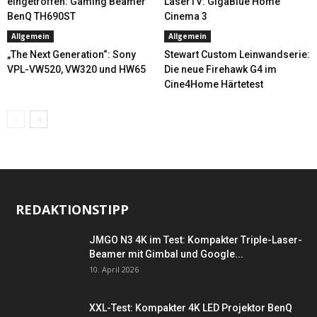
eingetroffen: Gaming Beamer
LaserTV: GigaBlue Home
BenQ TH690ST
Cinema 3
Allgemein
Allgemein
„The Next Generation“: Sony
Stewart Custom Leinwandserie:
VPL-VW520, VW320 und HW65
Die neue Firehawk G4 im
Cine4Home Härtetest
REDAKTIONSTIPP
JMGO N3 4K im Test: Kompakter Triple-Laser-
Beamer mit Gimbal und Google...
10. April 2026
XXL-Test: Kompakter 4K LED Projektor BenQ