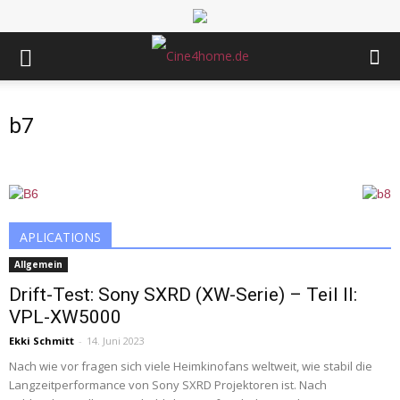
b7
APLICATIONS
Allgemein
Drift-Test: Sony SXRD (XW-Serie) – Teil II:
VPL-XW5000
Ekki Schmitt
-
14. Juni 2023
Nach wie vor fragen sich viele Heimkinofans weltweit, wie stabil die
Langzeitperformance von Sony SXRD Projektoren ist. Nach