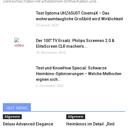
zahlreichen Fällen mit erheblichem Driftverhalten und...
Test Optoma UHZ65UST CinemaX – Das
wohnraumtaugliche Großbild wird Wirklichkeit
25. Januar 2020
Der 100″ TV Ersatz: Philips Screeneo 2.0 &
EliteScreen CLR machen’s...
18. November 2016
Test und KnowHow Special: Schwarze
Heimkino-Optimierungen – Welche Methoden
eignen sich...
2. Dezember 2022
HOT NEWS
Allgemein
Allgemein
Deluxx Advanced Elegance
Heimkinos im Detail: „Red