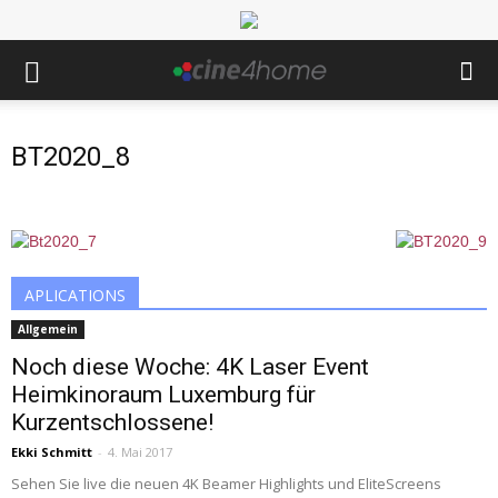
BT2020_8
APLICATIONS
Allgemein
Noch diese Woche: 4K Laser Event
Heimkinoraum Luxemburg für
Kurzentschlossene!
Ekki Schmitt
-
4. Mai 2017
Sehen Sie live die neuen 4K Beamer Highlights und EliteScreens