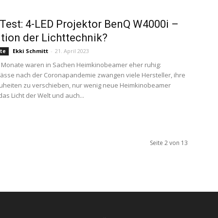
 Test: 4-LED Projektor BenQ W4000i –
tion der Lichttechnik?
Ekki Schmitt
-
21. April 2023
te
n Monate waren in Sachen Heimkinobeamer eher ruhig:
ässe nach der Coronapandemie zwangen viele Hersteller, ihre
uheiten zu verschieben, nur wenig neue Heimkinobeamer
das Licht der Welt und auch...
Seite 2 von 13