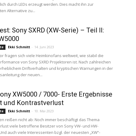
lich durch LEDs erzeugt werden. Dies macht ihn zur
en Alternative zu...
Test: Sony SXRD (XW-Serie) – Teil II:
W5000
Ekki Schmitt
-
14. Juni 2023
te
r fragen sich viele Heimkinofans weltweit, wie stabil die
rformance von Sony SXRD Projektoren ist. Nach zahlreichen
 erheblichem Driftverhalten und kryptischen Warnungen in der
anleitung der neuen...
Sony XW5000 / 7000- Erste Ergebnisse
ft und Kontrastverlust
Ekki Schmitt
-
10. Mai 2023
te
en reißen nicht ab: Noch immer beschäftigt das Thema
rlust viele betroffene Besitzer von Sony VW- und HW-
Und auch viele Interessenten bzgl. der neuesten „XW“-