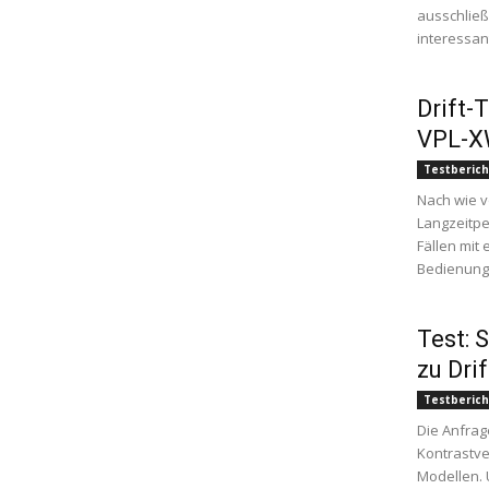
ausschließ
interessant
Drift-
VPL-X
Testberich
Nach wie vo
Langzeitpe
Fällen mit
Bedienungs
Test: 
zu Dri
Testberich
Die Anfrag
Kontrastve
Modellen. 