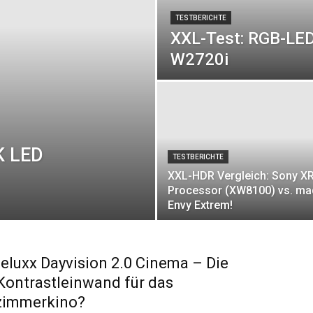
TESTBERICHTE
XXL-Test: RGB-LED
W2720i
K LED
TESTBERICHTE
XXL-HDR Vergleich: Sony X
Processor (XW8100) vs. m
Envy Extrem!
Deluxx Dayvision 2.0 Cinema – Die
Kontrastleinwand für das
immerkino?