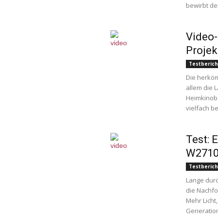
bewirbt den
Video
Projek
Testberich
Die herköm
allem die L
Heimkinob
vielfach be
Test: 
W2710
Testberich
Lange durc
die Nachfo
Mehr Licht
Generation,