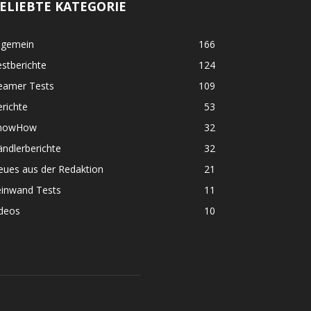
ELIEBTE KATEGORIE
lgemein
166
stberichte
124
eamer Tests
109
richte
53
nowHow
32
ndlerberichte
32
eues aus der Redaktion
21
einwand Tests
11
ideos
10