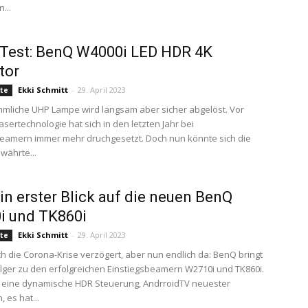
...
-Test: BenQ W4000i LED HDR 4K
tor
Ekki Schmitt
-
29. April 2023
te
mliche UHP Lampe wird langsam aber sicher abgelöst. Vor
asertechnologie hat sich in den letzten Jahr bei
eamern immer mehr druchgesetzt. Doch nun könnte sich die
währte...
Ein erster Blick auf die neuen BenQ
i und TK860i
Ekki Schmitt
-
29. April 2023
te
h die Corona-Krise verzögert, aber nun endlich da: BenQ bringt
lger zu den erfolgreichen Einstiegsbeamern W2710i und TK860i.
, eine dynamische HDR Steuerung, AndrroidTV neuester
 es hat...