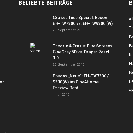
BELIEBTE BEITRÄGE
B
Großes Test-Special: Epson
Al
EH-TW7300 vs. EH-TW9300 (W)
Te
23. September 2016
B
Be
Theorie & Praxis: Elite Screens
CineGrey 5D vs. Draper React
K
3.0...
Hä
27. September 2016
N
Epsons „Neue“: EH-TW7300 /
L
tor
9300(W) im Cine4Home
Preview-Test
V
4. Juli 2016