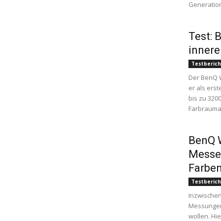
Generation 
Test: 
innere
Testberich
Der BenQ W
er als ers
bis zu 3200
Farbraumab
BenQ W
Messer
Farbe
Testberich
Inzwischen
Messungen 
wollen. Hie