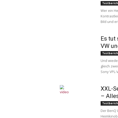
Testberich
Wer ein He
Kontrastle
Bild und e
Es tut
VW un
Testberich
Und wieder
gleich zw
Sony VPL-
XXL-Se
– Alle
Testberich
Der BenQ W
Heimkinobe