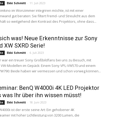
Ekki Schmitt
-
11. Juli 2023
te
imkino im Wonzimmer integriren möchte, ist mit einer
inwand gut beraten: Sie filtert Fremd- und Streulicht aus dem
rhält so weitgehend den Kontrast des Projektors, ohne dass...
 sich was! Neue Erkenntnisse zur Sony
d XW SXRD Serie!
Ekki Schmitt
-
6. Juli 2023
te
 war ein treuer Sony Großbildfans bei uns zu Besuch, mit
ei VW-Modellen im Gepäck: Einem Sony VPL-VW570 und einem
VW790: Beide haben wir vermessen und schon vorweg können...
minar: BenQ W4000i 4K LED Projektor
s was Ihr über ihn wissen müsst!
Ekki Schmitt
-
18. Juni 2023
te
4000i ist der erste seine Art: Ein gehobener 4K
amer mit hoher Lichtleistung von 3200 Lumen, die