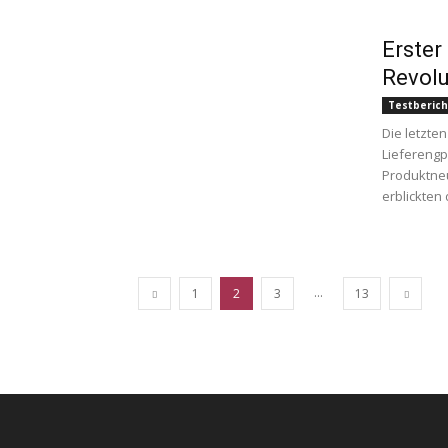
Erster
Revolu
Testberich
Die letzte
Lieferengp
Produktne
erblickten 
...
1
2
3
13