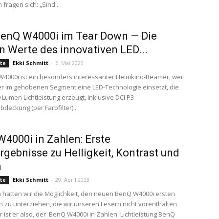
fragen sich: „Sind...
BenQ W4000i im Tear Down — Die
n Werte des innovativen LED...
Ekki Schmitt
-
6. Mai 2023
te
4000i ist ein besonders interessanter Heimkino-Beamer, weil
ter im gehobenen Segment eine LED-Technologie einsetzt, die
 Lumen Lichtleistung erzeugt, inklusive DCI P3
deckung (per Farbfilter)...
4000i in Zahlen: Erste
gebnisse zu Helligkeit, Kontrast und
n
Ekki Schmitt
-
29. April 2023
te
 hatten wir die Möglichkeit, den neuen BenQ W4000i ersten
zu unterziehen, die wir unseren Lesern nicht vorenthalten
r ist er also, der BenQ W4000i in Zahlen: Lichtleistung BenQ