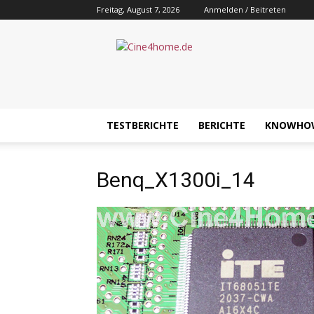
Freitag, August 7, 2026
Anmelden / Beitreten
Cine4home.de
TESTBERICHTE
BERICHTE
KNOWHO
Benq_X1300i_14