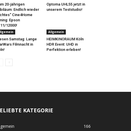
m 20-jährigen
Optoma UHL55 jetzt in
biläum: Endlich wieder
unserem Teststudio!
chtes“ Cine4Home
ning: Epson
11/12000!
llgemein
Allgemein
esen Samstag: Lange
HEIMKINORAUM Köln
arWars Filmnacht in
HDR Event: UHD in
ln!
Perfektion erleben!
ELIEBTE KATEGORIE
lgemein
166