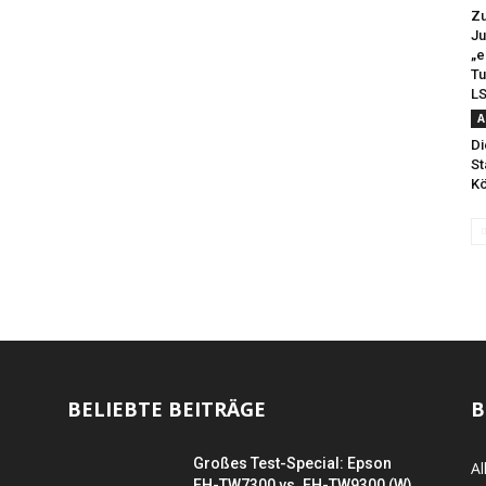
Zu
Ju
„e
Tu
LS
A
Di
St
Kö
BELIEBTE BEITRÄGE
B
Großes Test-Special: Epson
Al
EH-TW7300 vs. EH-TW9300 (W)