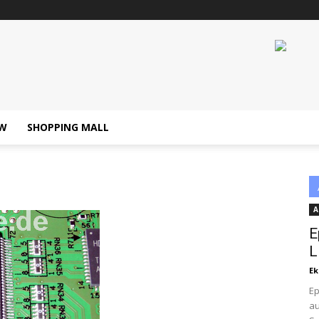
W
SHOPPING MALL
A
E
L
Ek
Ep
au