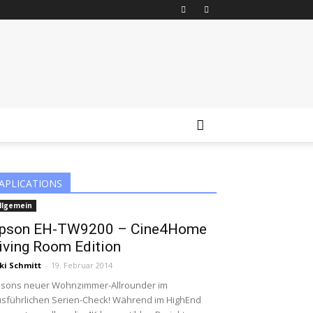
APLICATIONS
llgemein
pson EH-TW9200 – Cine4Home
iving Room Edition
ki Schmitt
-
19. Februar 2014
sons neuer Wohnzimmer-Allrounder im
sführlichen Serien-Check! Während im HighEnd