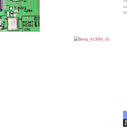
Se
vo
50
N
R