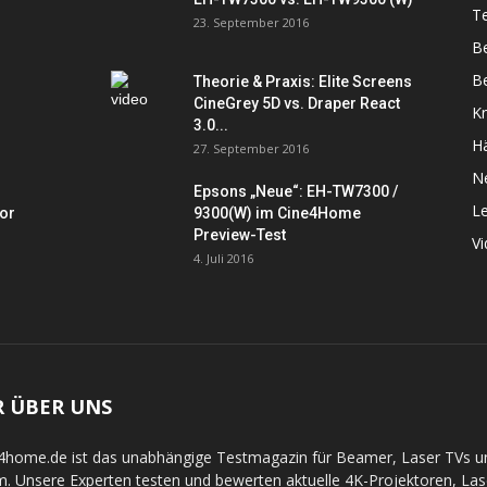
Te
23. September 2016
B
Be
Theorie & Praxis: Elite Screens
CineGrey 5D vs. Draper React
K
3.0...
Hä
27. September 2016
N
Epsons „Neue“: EH-TW7300 /
L
tor
9300(W) im Cine4Home
Preview-Test
V
4. Juli 2016
R ÜBER UNS
4home.de ist das unabhängige Testmagazin für Beamer, Laser TVs 
. Unsere Experten testen und bewerten aktuelle 4K-Projektoren, La