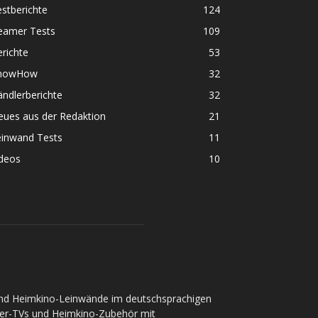
stberichte
124
eamer Tests
109
richte
53
nowHow
32
ndlerberichte
32
eues aus der Redaktion
21
einwand Tests
11
ideos
10
und Heimkino-Leinwände im deutschsprachigen
ser-TVs und Heimkino-Zubehör mit