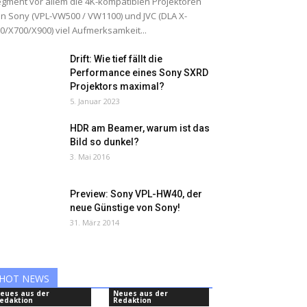
gment vor allem die 4K-kompatiblen Projektoren
n Sony (VPL-VW500 / VW1100) und JVC (DLA X-
0/X700/X900) viel Aufmerksamkeit...
Drift: Wie tief fällt die
Performance eines Sony SXRD
Projektors maximal?
5. Januar 2023
HDR am Beamer, warum ist das
Bild so dunkel?
3. Mai 2016
Preview: Sony VPL-HW40, der
neue Günstige von Sony!
31. März 2014
HOT NEWS
eues aus der
Neues aus der
edaktion
Redaktion