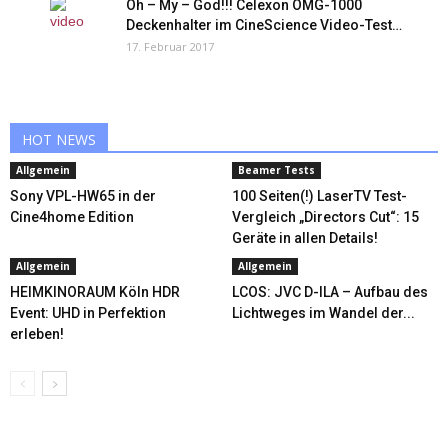
Oh – My – God!!! Celexon OMG-1000
Deckenhalter im CineScience Video-Test…
17. Februar 2017
HOT NEWS
Allgemein
Beamer Tests
Sony VPL-HW65 in der
100 Seiten(!) LaserTV Test-
Cine4home Edition
Vergleich „Directors Cut“: 15
Geräte in allen Details!
Allgemein
Allgemein
HEIMKINORAUM Köln HDR
LCOS: JVC D-ILA – Aufbau des
Event: UHD in Perfektion
Lichtweges im Wandel der...
erleben!