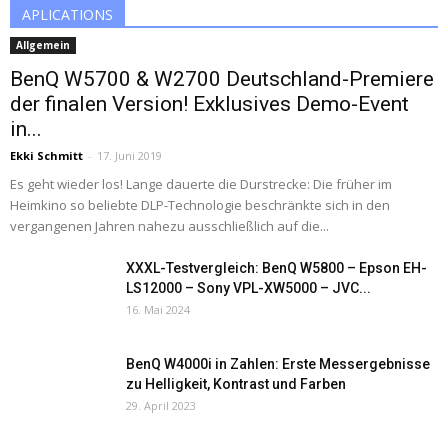
APLICATIONS
Allgemein
BenQ W5700 & W2700 Deutschland-Premiere
der finalen Version! Exklusives Demo-Event
in...
Ekki Schmitt
-
17. Juni 2019
Es geht wieder los! Lange dauerte die Durstrecke: Die früher im
Heimkino so beliebte DLP-Technologie beschränkte sich in den
vergangenen Jahren nahezu ausschließlich auf die...
XXXL-Testvergleich: BenQ W5800 – Epson EH-
LS12000 – Sony VPL-XW5000 – JVC...
16. Mai 2024
BenQ W4000i in Zahlen: Erste Messergebnisse
zu Helligkeit, Kontrast und Farben
29. April 2023