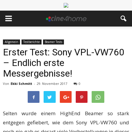
Allgemein
Testberichte
Beamer Tests
Erster Test: Sony VPL-VW760
– Endlich erste
Messergebnisse!
Von
Ekki Schmitt
-
29. November 2017
0
Selten wurde einem HighEnd Beamer so stark
entgegen gefiebert, wie dem Sony VPL-VW760 und
noch nie gab es derart viele Vorbestellungen in dieser