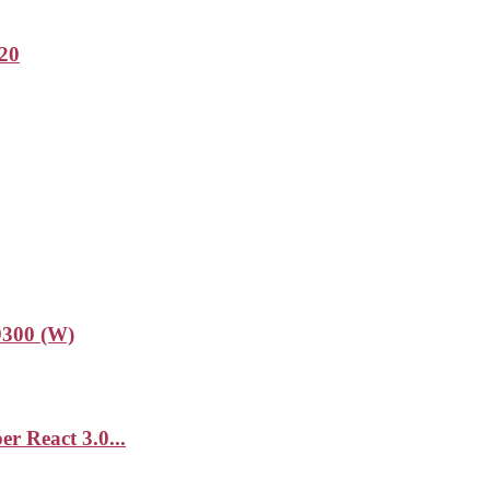
20
9300 (W)
r React 3.0...