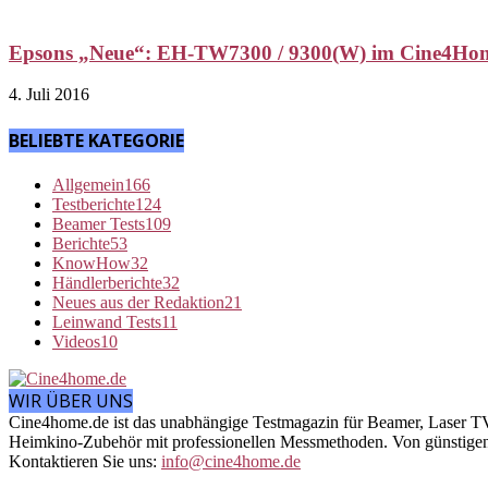
Epsons „Neue“: EH-TW7300 / 9300(W) im Cine4Hom
4. Juli 2016
BELIEBTE KATEGORIE
Allgemein
166
Testberichte
124
Beamer Tests
109
Berichte
53
KnowHow
32
Händlerberichte
32
Neues aus der Redaktion
21
Leinwand Tests
11
Videos
10
WIR ÜBER UNS
Cine4home.de ist das unabhängige Testmagazin für Beamer, Laser T
Heimkino-Zubehör mit professionellen Messmethoden. Von günstigen E
Kontaktieren Sie uns:
info@cine4home.de