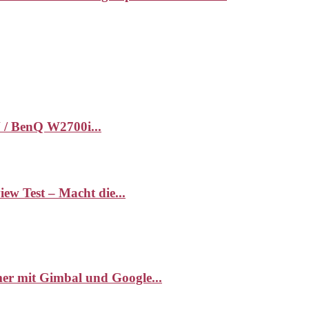
 / BenQ W2700i...
 Test – Macht die...
r mit Gimbal und Google...