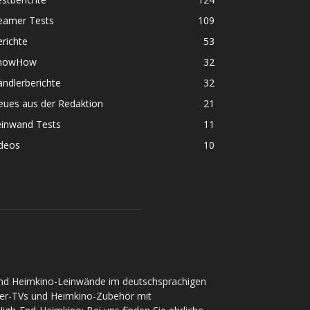
eamer Tests
109
richte
53
nowHow
32
ndlerberichte
32
eues aus der Redaktion
21
einwand Tests
11
ideos
10
und Heimkino-Leinwände im deutschsprachigen
ser-TVs und Heimkino-Zubehör mit