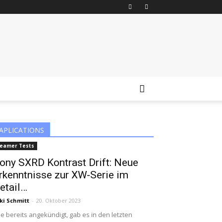
APLICATIONS
eamer Tests
ony SXRD Kontrast Drift: Neue
rkenntnisse zur XW-Serie im
etail…
ki Schmitt
-
20. Oktober 2023
e bereits angekündigt, gab es in den letzten