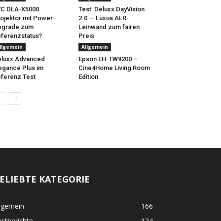
VC DLA-X5000
Test: Deluxx DayVision
ojektor mit Power-
2.0 — Luxus ALR-
pgrade zum
Leinwand zum fairen
ferenzstatus?
Preis
llgemein
Allgemein
luxx Advanced
Epson EH-TW9200 –
egance Plus im
Cine4Home Living Room
ferenz Test
Edition
ELIEBTE KATEGORIE
lgemein
166
stberichte
124