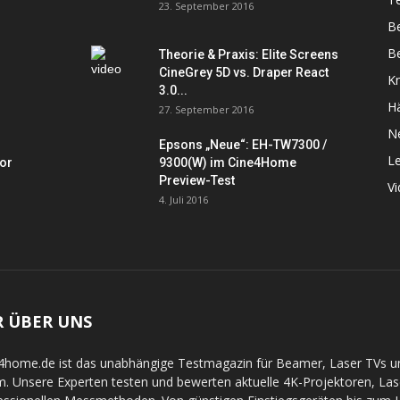
23. September 2016
B
Be
Theorie & Praxis: Elite Screens
CineGrey 5D vs. Draper React
K
3.0...
Hä
27. September 2016
N
Epsons „Neue“: EH-TW7300 /
L
tor
9300(W) im Cine4Home
Preview-Test
V
4. Juli 2016
R ÜBER UNS
4home.de ist das unabhängige Testmagazin für Beamer, Laser TVs 
. Unsere Experten testen und bewerten aktuelle 4K-Projektoren, La