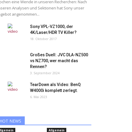
chen eine Wende in unseren Recherchen: Nach
seren Analysen und Sektionen hat Sony unser
ngebot angenommen...
Sony VPL-VZ1000, der
4K/Laser/HDR TV Killer?
18. Oktober 2017
Großes Duell: JVC DLA-NZ500
vs NZ700, wer macht das
Rennen?
3. September 2024
TearDown als Video: BenQ
W4000i komplett zerlegt.
6. Mai 2023
HOT NEWS
llgemein
Allgemein