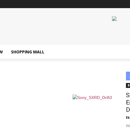
W
SHOPPING MALL
B
S
E
D
Ek
Wi