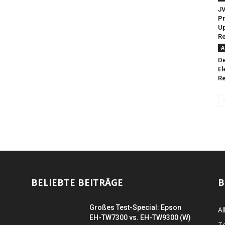
J
Pr
U
Re
A
De
El
Re
BELIEBTE BEITRÄGE
B
Großes Test-Special: Epson
Al
EH-TW7300 vs. EH-TW9300 (W)
Te