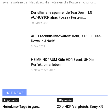
zweifelsohne der Hausbau: Hier können die Kosten nicht nur...
Der ultimativ spannende TearDown! LG
AU/HU810P alias Forza / Forte in...
10. März 2021
4LED Technik-Innovation: BenQ X1300i Tear-
Down in Arbeit!
5. Mai 2021
HEIMKINORAUM Köln HDR Event: UHD in
Perfektion erleben!
5. November 2017
HOT NEWS
Allgemein
Allgemein
Heimkino-Tage in ganz
XXL-HDR Vergleich: Sony XR