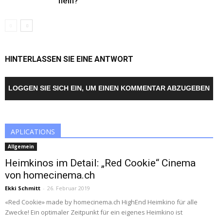
nein?
HINTERLASSEN SIE EINE ANTWORT
LOGGEN SIE SICH EIN, UM EINEN KOMMENTAR ABZUGEBEN
APLICATIONS
Allgemein
Heimkinos im Detail: „Red Cookie“ Cinema
von homecinema.ch
Ekki Schmitt
-
26. Februar 2019
«Red Cookie» made by homecinema.ch HighEnd Heimkino für alle
Zwecke! Ein optimaler Zeitpunkt für ein eigenes Heimkino ist