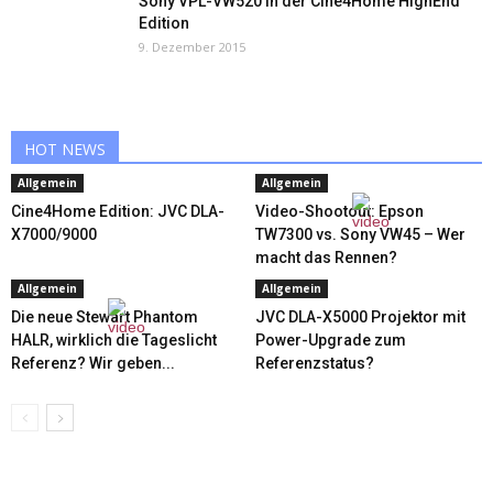
Sony VPL-VW520 in der Cine4Home HighEnd
Edition
9. Dezember 2015
HOT NEWS
Allgemein
Allgemein
Cine4Home Edition: JVC DLA-
Video-Shootout: Epson
X7000/9000
TW7300 vs. Sony VW45 – Wer
macht das Rennen?
Allgemein
Allgemein
Die neue Stewart Phantom
JVC DLA-X5000 Projektor mit
HALR, wirklich die Tageslicht
Power-Upgrade zum
Referenz? Wir geben...
Referenzstatus?