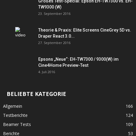
Großes Test-Special: Epson EH-TW7300 vs. EH-
TW9300 (W)
23. September 2016
Theorie & Praxis: Elite Screens CineGrey 5D vs.
Draper React 3.0...
27. September 2016
Epsons „Neue“: EH-TW7300 / 9300(W) im
Cine4Home Preview-Test
4. Juli 2016
BELIEBTE KATEGORIE
Allgemein
166
Testberichte
124
Beamer Tests
109
Berichte
53