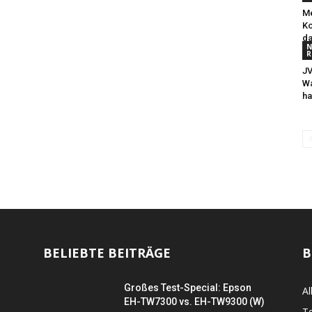
Me
Ko
d
N
R
JV
Wa
ha
BELIEBTE BEITRÄGE
B
Großes Test-Special: Epson
Al
EH-TW7300 vs. EH-TW9300 (W)
Te