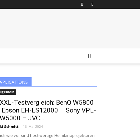
APLICATIONS
llgemein
XXL-Testvergleich: BenQ W5800
 Epson EH-LS12000 – Sony VPL-
W5000 – JVC...
ki Schmitt
-
16. Mai 2024
ch wie vor sind hochwertige Heimkinoprojektoren