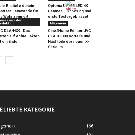
hr Bildtiefe daheim:
Optoma UHL55 LED 4K
ntrast-Leinwände für
Beamer – Unboxing und
as Wohnzimmer!
erste Testergebnisse!
eues aus der
edaktion
Allgemein
C DLA-NX9 : Das
Cine4Home Edition: JVC
rten auf echte Fakten
DLA-X5000 Vorteile und
t ein Ende…
Nachteile der neuen X-
Serie im...
ELIEBTE KATEGORIE
lgemein
166
stberichte
124