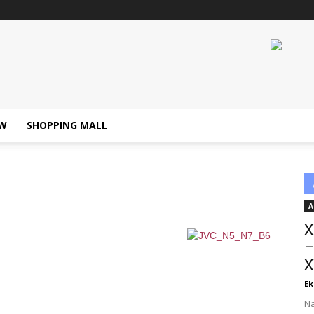
W
SHOPPING MALL
A
X
–
X
Ek
Na