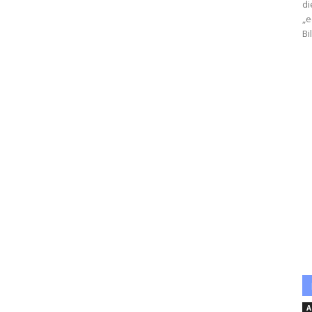
di
„e
Bi
A