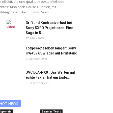
e effektivste und qualitativ beste Methode,
chtes“ Kino nach Hause zu holen, mit
lddiagonalen, die nur vom Raum...
Drift und Kontrastverlust bei
Sony SXRD Projektoren: Eine
Saga in 5...
17. März 2023
Totgesagte leben länger: Sony
HW45 / 65 wieder auf Prüfstand
5. Oktober 2018
JVC DLA-NX9 : Das Warten auf
echte Fakten hat ein Ende…
8. Dezember 2018
HOT NEWS
llgemein
Beamer Tests