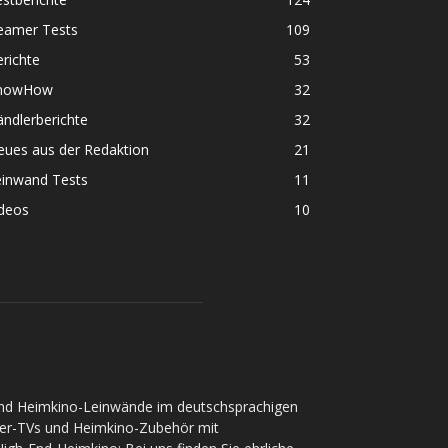
eamer Tests
109
richte
53
nowHow
32
ndlerberichte
32
eues aus der Redaktion
21
einwand Tests
11
ideos
10
und Heimkino-Leinwände im deutschsprachigen
ser-TVs und Heimkino-Zubehör mit