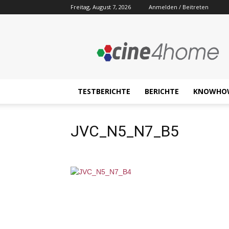
Freitag, August 7, 2026
Anmelden / Beitreten
Cine4home.de
TESTBERICHTE
BERICHTE
KNOWHO
JVC_N5_N7_B5