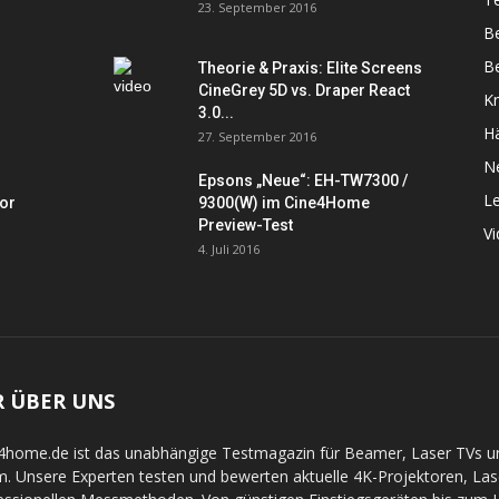
23. September 2016
B
Be
Theorie & Praxis: Elite Screens
CineGrey 5D vs. Draper React
K
3.0...
Hä
27. September 2016
N
Epsons „Neue“: EH-TW7300 /
L
tor
9300(W) im Cine4Home
Preview-Test
V
4. Juli 2016
R ÜBER UNS
4home.de ist das unabhängige Testmagazin für Beamer, Laser TVs 
. Unsere Experten testen und bewerten aktuelle 4K-Projektoren, La