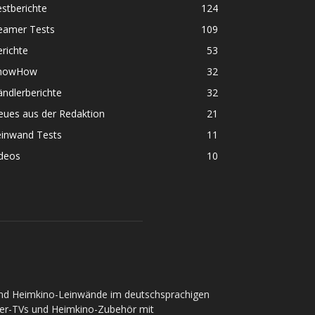
stberichte
124
eamer Tests
109
richte
53
nowHow
32
ndlerberichte
32
eues aus der Redaktion
21
einwand Tests
11
ideos
10
und Heimkino-Leinwände im deutschsprachigen
ser-TVs und Heimkino-Zubehör mit