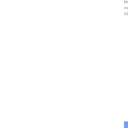
Mo
ne
X9