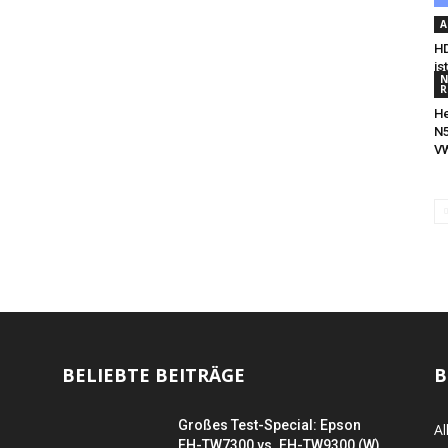
A
H
is
N
R
He
N5
V
BELIEBTE BEITRÄGE
B
Großes Test-Special: Epson
Al
EH-TW7300 vs. EH-TW9300 (W)