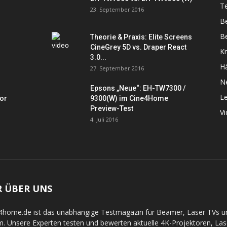
Te
23. September 2016
B
Be
Theorie & Praxis: Elite Screens
CineGrey 5D vs. Draper React
K
3.0...
Hä
27. September 2016
N
Epsons „Neue“: EH-TW7300 /
L
tor
9300(W) im Cine4Home
Preview-Test
V
4. Juli 2016
R ÜBER UNS
4home.de ist das unabhängige Testmagazin für Beamer, Laser TVs 
. Unsere Experten testen und bewerten aktuelle 4K-Projektoren, La