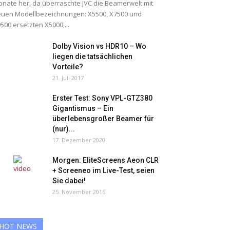
nate her, da überraschte JVC die Beamerwelt mit
uen Modellbezeichnungen: X5500, X7500 und
500 ersetzten X5000,...
Dolby Vision vs HDR10 – Wo
liegen die tatsächlichen
Vorteile?
21. Juli 2017
Erster Test: Sony VPL-GTZ380
Gigantismus – Ein
überlebensgroßer Beamer für
(nur)...
17. Dezember 2020
Morgen: EliteScreens Aeon CLR
+ Screeneo im Live-Test, seien
Sie dabei!
25. November 2016
HOT NEWS