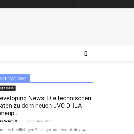
APLICATIONS
llgemein
eveloping News: Die technischen
aten zu dem neuen JVC D-ILA
ineup...
ki Schmitt
-
1. September 2017
mer schnelllebiger: Es ist gerade einmal ein paar