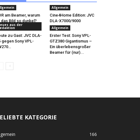
llgemein
Allgemein
DR am Beamer, warum
Cine4Home Edition: JVC
t das Bild so dunkel?
DLA-X7000/9000
eues aus der
edaktion
Allgemein
ute zu Gast: JVC DLA-
Erster Test: Sony VPL-
 gegen Sony VPL-
GTZ380 Gigantismus –
W270…
Ein überlebensgroßer
Beamer für (nur)...
ELIEBTE KATEGORIE
lgemein
166