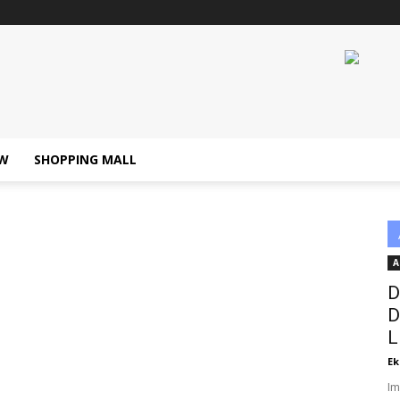
W
SHOPPING MALL
A
D
D
L
Ek
Im