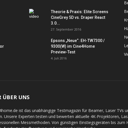
B
Be
Theorie & Praxis: Elite Screens
CineGrey 5D vs. Draper React
K
3.0...
Hä
27. September 2016
N
Epsons „Neue“: EH-TW7300 /
L
tor
9300(W) im Cine4Home
Preview-Test
V
4. Juli 2016
R ÜBER UNS
4home.de ist das unabhängige Testmagazin für Beamer, Laser TVs 
. Unsere Experten testen und bewerten aktuelle 4K-Projektoren, La
essionellen Messmethoden. Von günstigen Einstiegsgeräten bis zum Hi