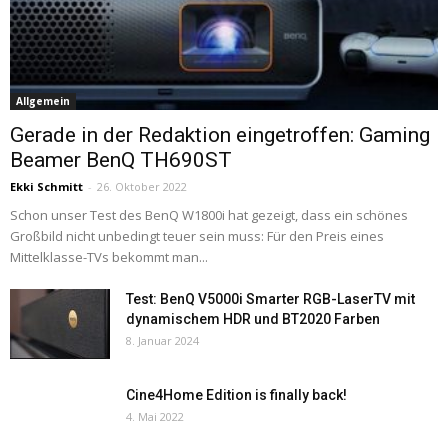
Allgemein
Gerade in der Redaktion eingetroffen: Gaming
Beamer BenQ TH690ST
Ekki Schmitt
-
26. Oktober 2022
Schon unser Test des BenQ W1800i hat gezeigt, dass ein schönes
Großbild nicht unbedingt teuer sein muss: Für den Preis eines
Mittelklasse-TVs bekommt man...
Test: BenQ V5000i Smarter RGB-LaserTV mit
dynamischem HDR und BT2020 Farben
8. Januar 2024
Cine4Home Edition is finally back!
4. Mai 2022