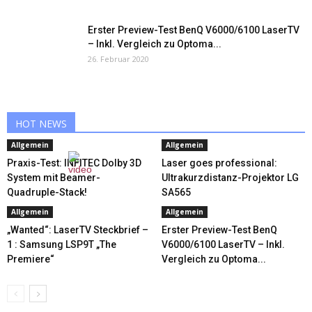
Erster Preview-Test BenQ V6000/6100 LaserTV
– Inkl. Vergleich zu Optoma...
26. Februar 2020
HOT NEWS
Allgemein
Allgemein
Praxis-Test: INFITEC Dolby 3D
Laser goes professional:
System mit Beamer-
Ultrakurzdistanz-Projektor LG
Quadruple-Stack!
SA565
Allgemein
Allgemein
„Wanted“: LaserTV Steckbrief –
Erster Preview-Test BenQ
1 : Samsung LSP9T „The
V6000/6100 LaserTV – Inkl.
Premiere“
Vergleich zu Optoma...