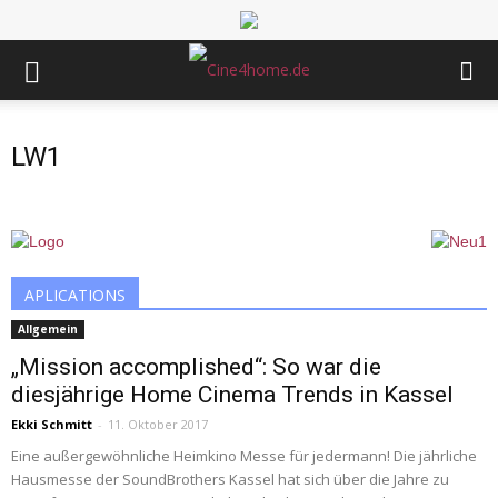
LW1
APLICATIONS
Allgemein
„Mission accomplished“: So war die
diesjährige Home Cinema Trends in Kassel
Ekki Schmitt
-
11. Oktober 2017
Eine außergewöhnliche Heimkino Messe für jedermann! Die jährliche
Hausmesse der SoundBrothers Kassel hat sich über die Jahre zu