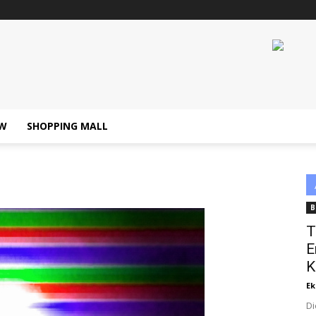
W
SHOPPING MALL
B
T
E
K
Ek
Di