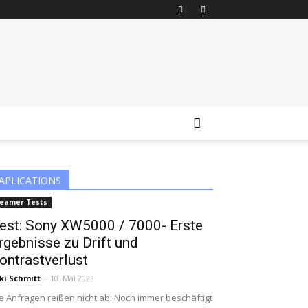
APLICATIONS
eamer Tests
est: Sony XW5000 / 7000- Erste
rgebnisse zu Drift und
ontrastverlust
ki Schmitt
-
10. Mai 2023
e Anfragen reißen nicht ab: Noch immer beschäftigt