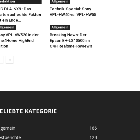
edaktion
Allgemein
C DLA-NX9 : Das
Technik-Special: Sony
rten auf echte Fakten
VPL-HW40 vs. VPL-HW55
t ein Ende…
llgemein
Allgemein
ny VPL-VW520 in der
Breaking News: Der
ine4Home HighEnd
Epson EH-LS10500 im
ition
C4H Realtime-Review!!
ELIEBTE KATEGORIE
lgemein
166
stberichte
124