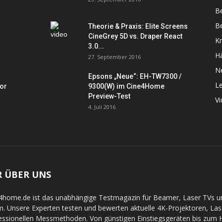
B
Be
Theorie & Praxis: Elite Screens
CineGrey 5D vs. Draper React
K
3.0...
Hä
27. September 2016
N
Epsons „Neue“: EH-TW7300 /
L
tor
9300(W) im Cine4Home
Preview-Test
V
4. Juli 2016
R ÜBER UNS
4home.de ist das unabhängige Testmagazin für Beamer, Laser TVs 
. Unsere Experten testen und bewerten aktuelle 4K-Projektoren, La
essionellen Messmethoden. Von günstigen Einstiegsgeräten bis zum Hi