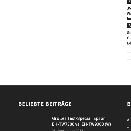
R
JV
Wa
ha
A
So
C
Ed
BELIEBTE BEITRÄGE
B
Großes Test-Special: Epson
Al
EH-TW7300 vs. EH-TW9300 (W)
Te
23. September 2016