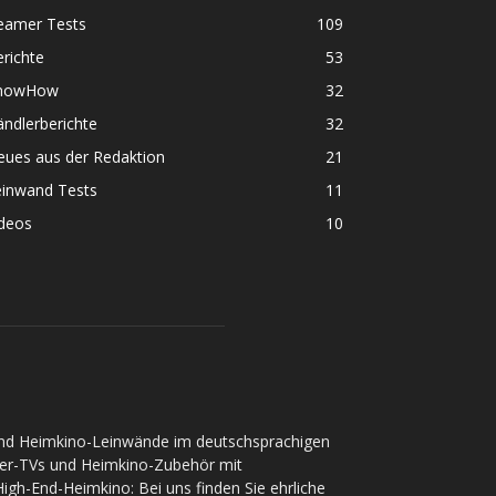
eamer Tests
109
richte
53
nowHow
32
ndlerberichte
32
eues aus der Redaktion
21
einwand Tests
11
ideos
10
und Heimkino-Leinwände im deutschsprachigen
ser-TVs und Heimkino-Zubehör mit
gh-End-Heimkino: Bei uns finden Sie ehrliche