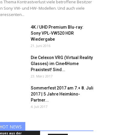
s Thema Kontrastverlust viele betroffene Besitzer
n Sony VW- und HW- Modellen. Und auch viele
teressenten...
4K / UHD Premium Blu-ray:
Sony VPL-VW520 HDR
Wiedergabe
21. Juni 2016
Die Celexon VRG (Virtual Reality
Glasses) im Cine4Home
Praxistest! Sind...
23. März 2017
Sommerfest 2017 am 7.+ 8. Juli
2017 | 5 Jahre Heimkino-
Partner...
4. Juli 2017
HOT NEWS
eues aus der