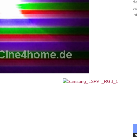
da
vo
In
N