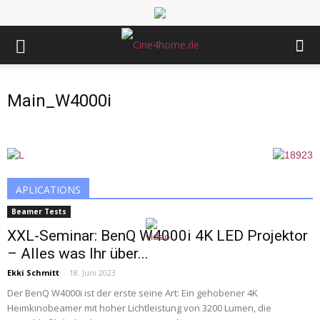
Main_W4000i
APLICATIONS
Beamer Tests
XXL-Seminar: BenQ W4000i 4K LED Projektor
– Alles was Ihr über...
Ekki Schmitt
-
18. Juni 2023
Der BenQ W4000i ist der erste seine Art: Ein gehobener 4K
Heimkinobeamer mit hoher Lichtleistung von 3200 Lumen, die