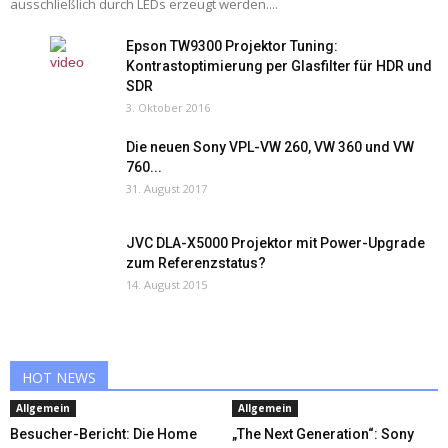
ausschließlich durch LEDs erzeugt werden....
Epson TW9300 Projektor Tuning:
Kontrastoptimierung per Glasfilter für HDR und
SDR
3. Oktober 2016
Die neuen Sony VPL-VW 260, VW 360 und VW
760...
31. August 2017
JVC DLA-X5000 Projektor mit Power-Upgrade
zum Referenzstatus?
14. August 2015
HOT NEWS
Allgemein
Allgemein
Besucher-Bericht: Die Home
„The Next Generation“: Sony