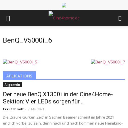
BenQ_V5000i_6
APLICATIONS
Allgemein
Der neue BenQ X1300i in der Cine4Home-
Sektion: Vier LEDs sorgen für...
Ekki Schmitt
-
7. Mai 2021
Die „Saure Gurken Zeit“ in Sachen Beamer scheint im Jahre 2021
endlich vorbei zu sein, denn nach und nach kommen neue Heimkino-