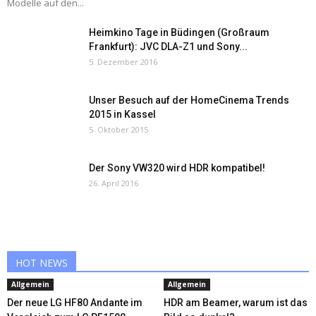
Modelle auf den...
Heimkino Tage in Büdingen (Großraum
Frankfurt): JVC DLA-Z1 und Sony...
5. Dezember 2016
Unser Besuch auf der HomeCinema Trends
2015 in Kassel
5. Oktober 2015
Der Sony VW320 wird HDR kompatibel!
26. April 2016
HOT NEWS
Allgemein
Allgemein
Der neue LG HF80 Andante im
HDR am Beamer, warum ist das