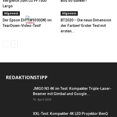
Vergleich zum LG PF1500
Bild so dunkel?
Largo
Allgemein
Allgemein
Der Epson EH-TW9300(W) im
BT2020 – Die neue Dimension
TearDown-Video-Test!
der Farben! Erster Test mit
ersten...
REDAKTIONSTIPP
JMGO N3 4K im Test: Kompakter Triple-Laser-
Beamer mit Gimbal und Google...
10. April 2026
XXL-Test: Kompakter 4K LED Projektor BenQ