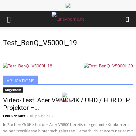
Test_BenQ_V5000i_19
APLICATIONS
Allgemein
Video-Test: Acer V9800 4K / UHD / HDR DLP
Projektor –...
Ekki Schmitt
-
10. Januar 2017
In Sachen Größe hat der Acer V9800 bereits die gesamte Konkurrenz
seiner Preisklasse hinter sich gelassen. Tatsächlich ist Acers neuer mit