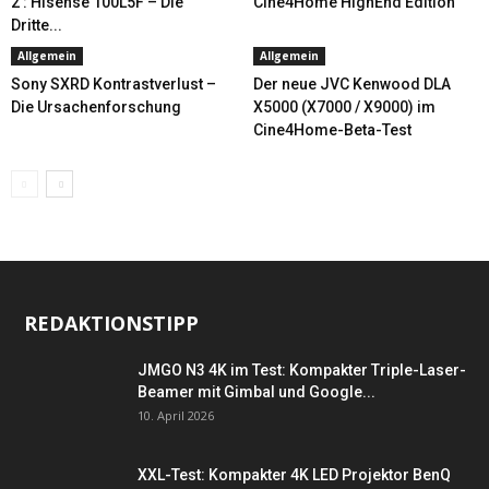
2 : Hisense 100L5F – Die
Cine4Home HighEnd Edition
Dritte...
Allgemein
Allgemein
Sony SXRD Kontrastverlust –
Der neue JVC Kenwood DLA
Die Ursachenforschung
X5000 (X7000 / X9000) im
Cine4Home-Beta-Test
REDAKTIONSTIPP
JMGO N3 4K im Test: Kompakter Triple-Laser-
Beamer mit Gimbal und Google...
10. April 2026
XXL-Test: Kompakter 4K LED Projektor BenQ