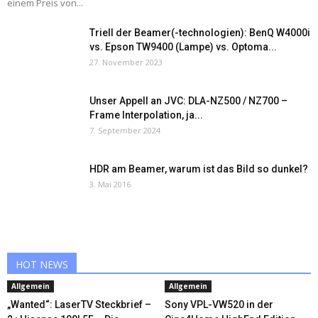
einem Preis von...
Triell der Beamer(-technologien): BenQ W4000i
vs. Epson TW9400 (Lampe) vs. Optoma...
27. November 2023
Unser Appell an JVC: DLA-NZ500 / NZ700 –
Frame Interpolation, ja...
7. September 2024
HDR am Beamer, warum ist das Bild so dunkel?
3. Mai 2016
HOT NEWS
Allgemein
Allgemein
„Wanted“: LaserTV Steckbrief –
Sony VPL-VW520 in der