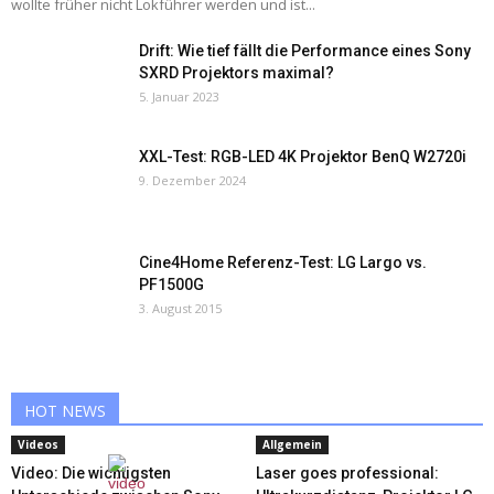
wollte früher nicht Lokführer werden und ist...
Drift: Wie tief fällt die Performance eines Sony
SXRD Projektors maximal?
5. Januar 2023
XXL-Test: RGB-LED 4K Projektor BenQ W2720i
9. Dezember 2024
Cine4Home Referenz-Test: LG Largo vs.
PF1500G
3. August 2015
HOT NEWS
Videos
Allgemein
Video: Die wichtigsten
Laser goes professional: