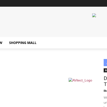
W
SHOPPING MALL
A
D
T
Ek
Wi
un