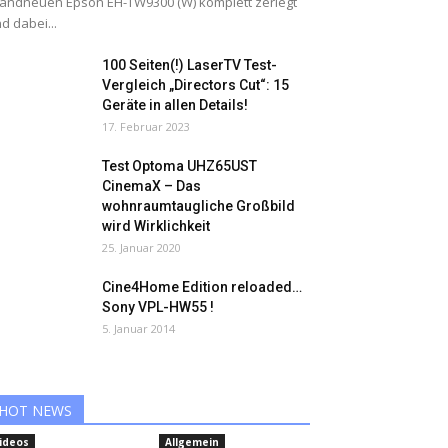
andneuen Epson EH-TW9300 (W) komplett zerlegt
d dabei...
100 Seiten(!) LaserTV Test-
Vergleich „Directors Cut“: 15
Geräte in allen Details!
17. Februar 2023
Test Optoma UHZ65UST
CinemaX – Das
wohnraumtaugliche Großbild
wird Wirklichkeit
25. Januar 2020
Cine4Home Edition reloaded…
Sony VPL-HW55 !
5. Januar 2014
HOT NEWS
ideos
Allgemein