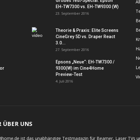
Großes Test-Special: Epson
Al
EH-TW7300 vs. EH-TW9300 (W)
Te
23. September 2016
B
Be
Theorie & Praxis: Elite Screens
CineGrey 5D vs. Draper React
K
3.0...
Hä
27. September 2016
N
Epsons „Neue“: EH-TW7300 /
L
tor
9300(W) im Cine4Home
Preview-Test
V
4. Juli 2016
R ÜBER UNS
4home.de ist das unabhängige Testmagazin für Beamer, Laser TVs 