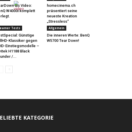
arDown als Video:
homecinema.ch
nQ W4000i komplett
präsentiert seine
rlegt.
neueste Kreation
„Stressless“
eamer Tests
Allgemein
stSpecial: Günstige
Die inneren Werte: BenQ
llHD-Klassiker gegen
W5700 Tear Down!
D-Einstiegsmodelle –
vitek H1188 Black
under /...
ELIEBTE KATEGORIE