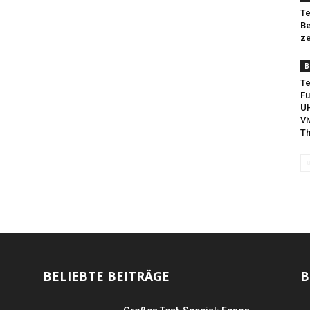
Te
Be
ze
B
Te
Fu
UH
Vi
Th
BELIEBTE BEITRÄGE
B