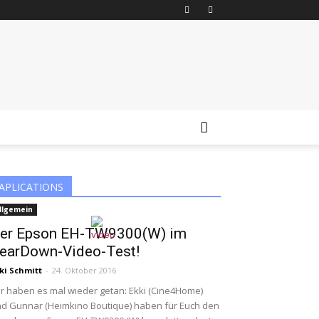
APLICATIONS
llgemein
er Epson EH-TW9300(W) im
earDown-Video-Test!
ki Schmitt
-
24. Oktober 2016
r haben es mal wieder getan: Ekki (Cine4Home)
d Gunnar (Heimkino Boutique) haben für Euch den