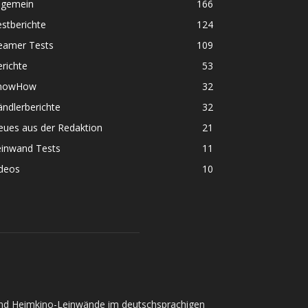
lgemein
166
stberichte
124
eamer Tests
109
richte
53
nowHow
32
ndlerberichte
32
eues aus der Redaktion
21
einwand Tests
11
ideos
10
und Heimkino-Leinwände im deutschsprachigen