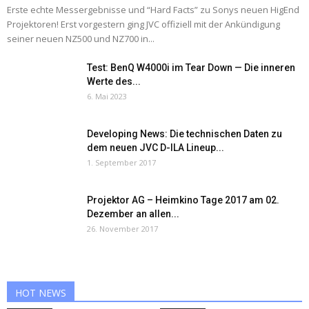
Erste echte Messergebnisse und “Hard Facts” zu Sonys neuen HigEnd
Projektoren! Erst vorgestern ging JVC offiziell mit der Ankündigung
seiner neuen NZ500 und NZ700 in...
Test: BenQ W4000i im Tear Down — Die inneren
Werte des...
6. Mai 2023
Developing News: Die technischen Daten zu
dem neuen JVC D-ILA Lineup...
1. September 2017
Projektor AG – Heimkino Tage 2017 am 02.
Dezember an allen...
26. November 2017
HOT NEWS