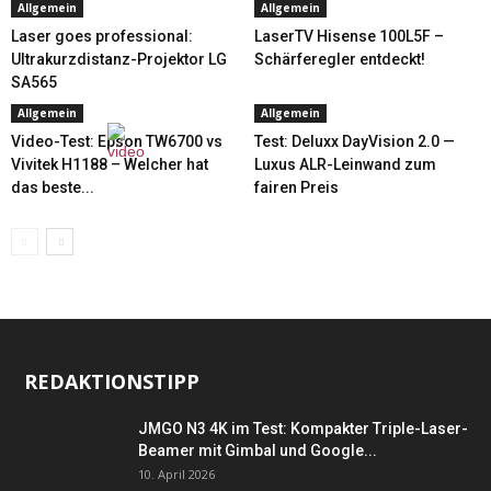
Allgemein
Allgemein
Laser goes professional:
LaserTV Hisense 100L5F –
Ultrakurzdistanz-Projektor LG
Schärferegler entdeckt!
SA565
Allgemein
Allgemein
Video-Test: Epson TW6700 vs
Test: Deluxx DayVision 2.0 —
Vivitek H1188 – Welcher hat
Luxus ALR-Leinwand zum
das beste...
fairen Preis
REDAKTIONSTIPP
JMGO N3 4K im Test: Kompakter Triple-Laser-
Beamer mit Gimbal und Google...
10. April 2026