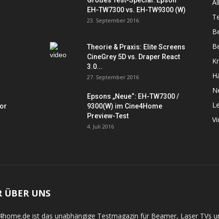
Großes Test-Special: Epson
Al
EH-TW7300 vs. EH-TW9300 (W)
Te
23. September 2016
B
Be
Theorie & Praxis: Elite Screens
CineGrey 5D vs. Draper React
K
3.0...
Hä
27. September 2016
N
Epsons „Neue“: EH-TW7300 /
L
tor
9300(W) im Cine4Home
Preview-Test
V
4. Juli 2016
R ÜBER UNS
4home.de ist das unabhängige Testmagazin für Beamer, Laser TVs 