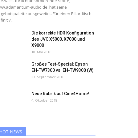
ezialist für lichtabsorbierende Stoffe,
w.adamantium-audio.de, hat seine
gebotspalette ausgeweitet. Für einen Billardtisch
finitiv...
Die korrekte HDR Konfiguration
des JVC X5000, X7000 und
X9000
18. Mai 2016
Großes Test-Special: Epson
EH-TW7300 vs. EH-TW9300 (W)
23. September 2016
Neue Rubrik auf Cine4Home!
4. Oktober 2018
HOT NEWS