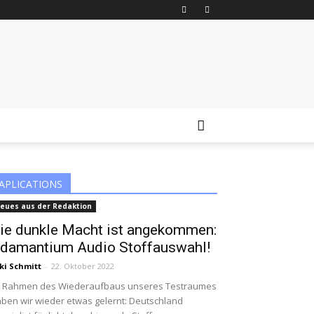
APLICATIONS
eues aus der Redaktion
ie dunkle Macht ist angekommen:
damantium Audio Stoffauswahl!
ki Schmitt
-
22. Oktober 2022
m Rahmen des Wiederaufbaus unseres Testraumes
ben wir wieder etwas gelernt: Deutschland