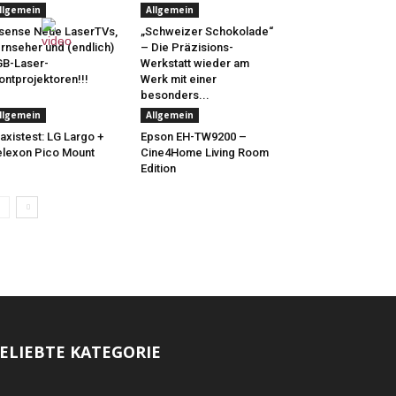
llgemein
Allgemein
sense Neue LaserTVs,
„Schweizer Schokolade“
rnseher und (endlich)
– Die Präzisions-
B-Laser-
Werkstatt wieder am
ontprojektoren!!!
Werk mit einer
besonders...
llgemein
Allgemein
axistest: LG Largo +
Epson EH-TW9200 –
lexon Pico Mount
Cine4Home Living Room
Edition
ELIEBTE KATEGORIE