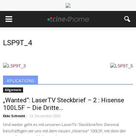
LSP9T_4
APLICATIONS
Allgemein
„Wanted“: LaserTV Steckbrief – 2 : Hisense
100L5F – Die Dritte...
Ekki Schmitt
-
13. Dezember 2020
Und weiter geht es mit unseren LaserTV- Steckbriefen: Diesmal
beschäftigen wir uns mit dem neuen „Hisense“ 100L5F, mit dem der