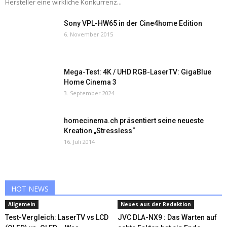
Hersteller eine wirkliche Konkurrenz...
Sony VPL-HW65 in der Cine4home Edition
6. November 2015
Mega-Test: 4K / UHD RGB-LaserTV: GigaBlue
Home Cinema 3
3. September 2024
homecinema.ch präsentiert seine neueste
Kreation „Stressless“
16. Juli 2014
HOT NEWS
Allgemein
Neues aus der Redaktion
Test-Vergleich: LaserTV vs LCD
JVC DLA-NX9 : Das Warten auf