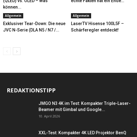
(QLED) vs. OLED – Was
echte Fakten hat ein Ende…
können...
Allgemein
Allgemein
Exklusiver Tear-Down: Die neue
LaserTV Hisense 100L5F –
JVC N-Serie (DLA N5 / N7 /...
Schärferegler entdeckt!
REDAKTIONSTIPP
JMGO N3 4K im Test: Kompakter Triple-Laser-
Beamer mit Gimbal und Google...
10. April 2026
XXL-Test: Kompakter 4K LED Projektor BenQ