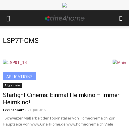
LSP7T-CMS
APLICATIONS
Allgemein
Starlight Cinema: Einmal Heimkino – Immer
Heimkino!
Ekki Schmitt
-
21. Juli 2016
Schweizer Maßarbeit der Top-Installer von Homecinema.ch Zur
Hauptseite von www.Cine4Home.de www.homecinema.ch Viele