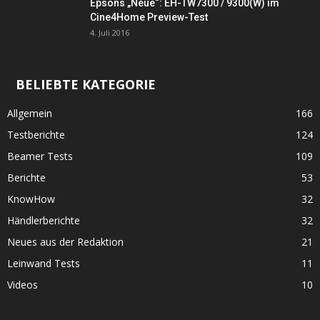
Epsons „Neue“: EH-TW7300 / 9300(W) im
Cine4Home Preview-Test
4. Juli 2016
BELIEBTE KATEGORIE
Allgemein
166
Testberichte
124
Beamer Tests
109
Berichte
53
KnowHow
32
Händlerberichte
32
Neues aus der Redaktion
21
Leinwand Tests
11
Videos
10