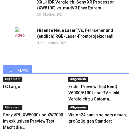
XXL-HDR Vergleich: Sony XR Processor
(XW8100) vs. madVR Envy Extrem!
26. Oktober 2024
Hisense Neue LaserTVs, Fernseher und
(endlich) RGB-Laser-Frontprojektoren!!!
4. September 2023
HOT NEWS
Allgemein
Allgemein
LG Largo
Erster Preview-Test BenQ
V6000/6100 LaserTV – Inkl.
Vergleich zu Optoma...
Allgemein
Allgemein
Sony VPL-XW5000 und XW7000
Vision24 nun in seinem neuen,
im exklusiven Preview Test –
großzügigen Standort
Macht die...