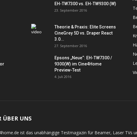
EH-TW7300 vs. EH-TW9300 (W)
Te
23. September 2016
B
Be
Theorie & Praxis: Elite Screens
CineGrey 5D vs. Draper React
K
3.0...
Hä
27. September 2016
N
Epsons „Neue“: EH-TW7300 /
L
tor
9300(W) im Cine4Home
Preview-Test
V
4. Juli 2016
R ÜBER UNS
4home.de ist das unabhängige Testmagazin für Beamer, Laser TVs 