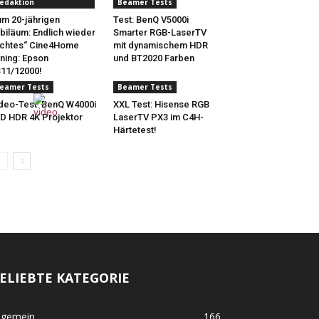
edaktion
Beamer Tests
m 20-jährigen
Test: BenQ V5000i
biläum: Endlich wieder
Smarter RGB-LaserTV
chtes“ Cine4Home
mit dynamischem HDR
ning: Epson
und BT2020 Farben
11/12000!
eamer Tests
Beamer Tests
deo-Test: BenQ W4000i
XXL Test: Hisense RGB
D HDR 4K Projektor
LaserTV PX3 im C4H-
Härtetest!
ELIEBTE KATEGORIE
lgemein
166