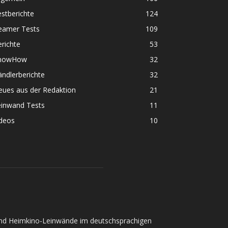
stberichte
124
eamer Tests
109
richte
53
nowHow
32
ndlerberichte
32
eues aus der Redaktion
21
einwand Tests
11
ideos
10
und Heimkino-Leinwände im deutschsprachigen