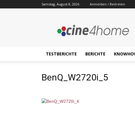
Samstag, August 8, 2026
Anmelden / Beitreten
Cine4home.de
TESTBERICHTE
BERICHTE
KNOWHO
BenQ_W2720i_5