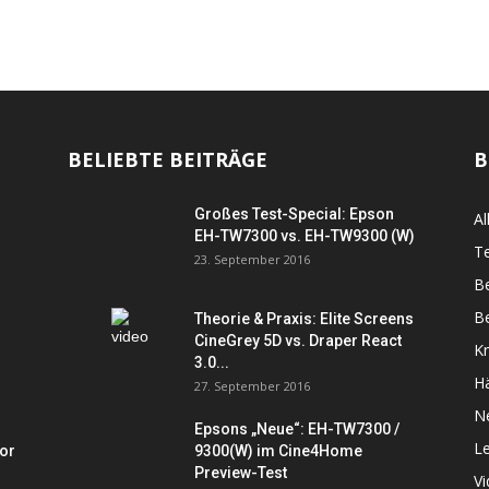
BELIEBTE BEITRÄGE
B
Großes Test-Special: Epson
Al
EH-TW7300 vs. EH-TW9300 (W)
Te
23. September 2016
B
Be
Theorie & Praxis: Elite Screens
CineGrey 5D vs. Draper React
K
3.0...
Hä
27. September 2016
N
Epsons „Neue“: EH-TW7300 /
L
tor
9300(W) im Cine4Home
Preview-Test
V