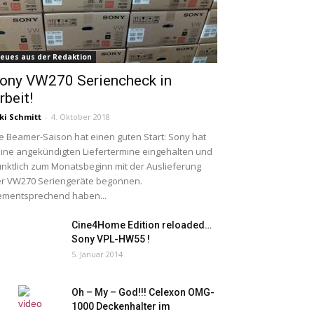
eues aus der Redaktion
ony VW270 Seriencheck in
rbeit!
ki Schmitt
-
4. Oktober 2018
e Beamer-Saison hat einen guten Start: Sony hat
ine angekündigten Liefertermine eingehalten und
nktlich zum Monatsbeginn mit der Auslieferung
r VW270 Seriengeräte begonnen.
mentsprechend haben...
Cine4Home Edition reloaded…
Sony VPL-HW55 !
5. Januar 2014
Oh – My – God!!! Celexon OMG-
1000 Deckenhalter im