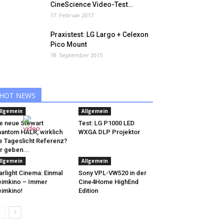
CineScience Video-Test…
17. Februar 2017
Praxistest: LG Largo + Celexon
Pico Mount
18. September 2015
HOT NEWS
llgemein
Allgemein
e neue Stewart
Test: LG P1000 LED
antom HALR, wirklich
WXGA DLP Projektor
e Tageslicht Referenz?
r geben...
llgemein
Allgemein
arlight Cinema: Einmal
Sony VPL-VW520 in der
imkino – Immer
Cine4Home HighEnd
imkino!
Edition