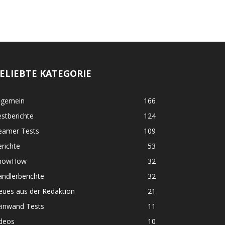
ELIEBTE KATEGORIE
lgemein
166
stberichte
124
eamer Tests
109
richte
53
nowHow
32
ndlerberichte
32
eues aus der Redaktion
21
einwand Tests
11
ideos
10