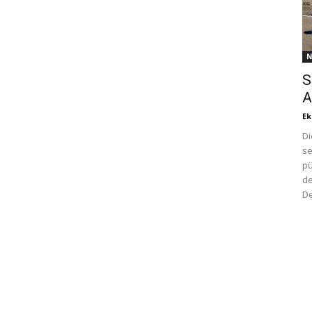
N
S
A
Ek
Di
se
pü
de
De