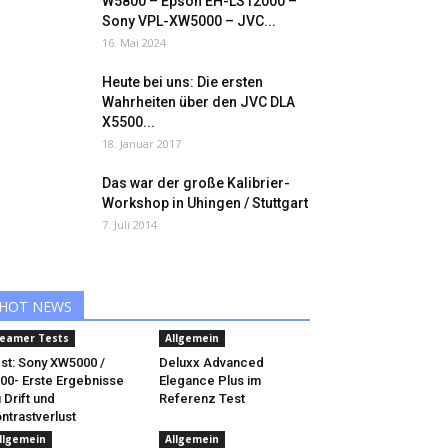
W5800 – Epson EH-LS12000 –
Sony VPL-XW5000 – JVC...
16. Mai 2024
Heute bei uns: Die ersten
Wahrheiten über den JVC DLA
X5500...
18. Januar 2017
Das war der große Kalibrier-
Workshop in Uhingen / Stuttgart
7. Juli 2014
HOT NEWS
eamer Tests
Allgemein
st: Sony XW5000 /
Deluxx Advanced
00- Erste Ergebnisse
Elegance Plus im
 Drift und
Referenz Test
ntrastverlust
llgemein
Allgemein