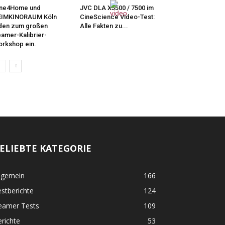
ine4Home und
JVC DLA X5500 / 7500 im
EIMKINORAUM Köln
CineScience Video-Test:
den zum großen
Alle Fakten zu...
amer-Kalibrier-
rkshop ein.
ELIEBTE KATEGORIE
lgemein
166
stberichte
124
eamer Tests
109
richte
53