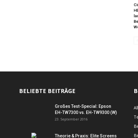
C
H
la
Be
Wo
BELIEBTE BEITRÄGE
B
Großes Test-Special: Epson
Al
EH-TW7300 vs. EH-TW9300 (W)
Te
23. September 2016
B
Be
Theorie & Praxis: Elite Screens