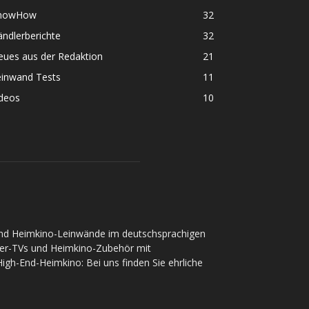
nowHow
32
ndlerberichte
32
eues aus der Redaktion
21
einwand Tests
11
ideos
10
und Heimkino-Leinwände im deutschsprachigen
ser-TVs und Heimkino-Zubehör mit
gh-End-Heimkino: Bei uns finden Sie ehrliche