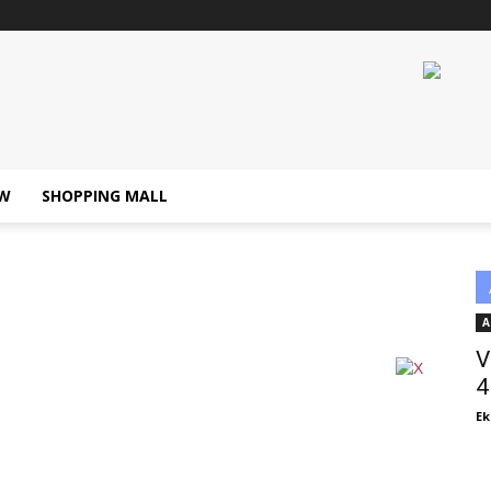
W
SHOPPING MALL
A
V
4
Ek