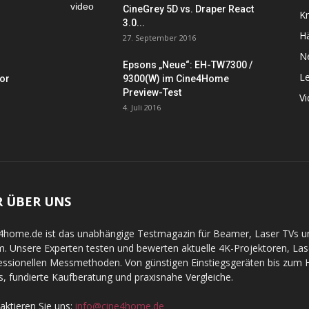
CineGrey 5D vs. Draper React
K
3.0...
Hä
27. September 2016
N
Epsons „Neue“: EH-TW7300 /
L
tor
9300(W) im Cine4Home
Preview-Test
V
4. Juli 2016
R ÜBER UNS
4home.de ist das unabhängige Testmagazin für Beamer, Laser TVs 
. Unsere Experten testen und bewerten aktuelle 4K-Projektoren, La
essionellen Messmethoden. Von günstigen Einstiegsgeräten bis zum Hi
s, fundierte Kaufberatung und praxisnahe Vergleiche.
aktieren Sie uns:
info@cine4home.de