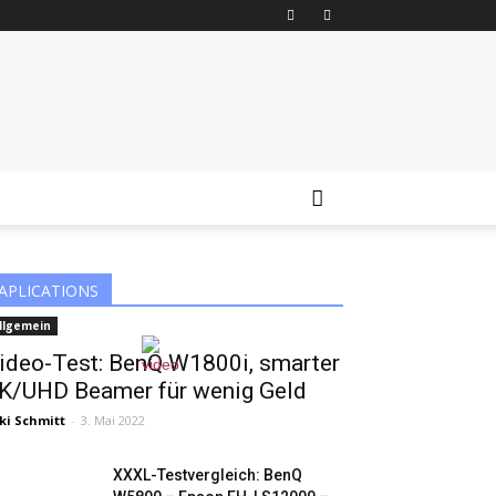
APLICATIONS
llgemein
ideo-Test: BenQ W1800i, smarter
K/UHD Beamer für wenig Geld
ki Schmitt
-
3. Mai 2022
XXXL-Testvergleich: BenQ