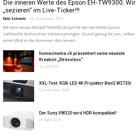
Die inneren Werte des Epson EH-TW9300: Wir
„sezieren“ im Live-Ticker!!!
Ekki Schmitt
-
29. September 2016
Mit dem neuen Modell TW9300 verspricht der Hersteller Epson
zahlreiche technischen Verbesserungen. Grund genug für uns, selber
einen Blick in die Innereien des neuen...
homecinema.ch präsentiert seine neueste
Kreation „Stressless“
16. Juli 2014
XXL-Test: RGB-LED 4K Projektor BenQ W2720i
9. Dezember 2024
Der Sony VW320 wird HDR kompatibel!
26. April 2016