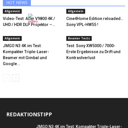
HOT NEWS
Allgemein
Allgemein
Video-Test: Acer V9800 4K /
Cine4Home Edition reloaded…
UHD / HDR DLP Projektor –...
Sony VPL-HW55 !
Allgemein
Beamer Tests
JMGO N3 4K im Test:
Test: Sony XW5000 / 7000-
Kompakter Triple-Laser-
Erste Ergebnisse zu Drift und
Beamer mit Gimbal und
Kontrastverlust
Google...
REDAKTIONSTIPP
JMGO N3 4K im Test: Kompakter Triple-Laser-