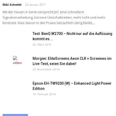
Ekki Schmitt
-
24. Januar 2017
Mit der neuen X-Serie verspricht JVC eine schnellere
Signalverarbeitung, kürzere Umschaltzeiten, mehr Licht und mehr
Kontrast. Was davon in der Praxis tatsächlich übrig bleibt,...
Test: BenQ W2700 – Nicht nur auf die Auflösung
kommt es...
20. März 2019
Morgen: EliteScreens Aeon CLR + Screeneo im
Live-Test, seien Sie dabei!
25. November 2016
Epson EH-TW9200 (W) – Enhanced Light Power
Edition
10. Februar 2014