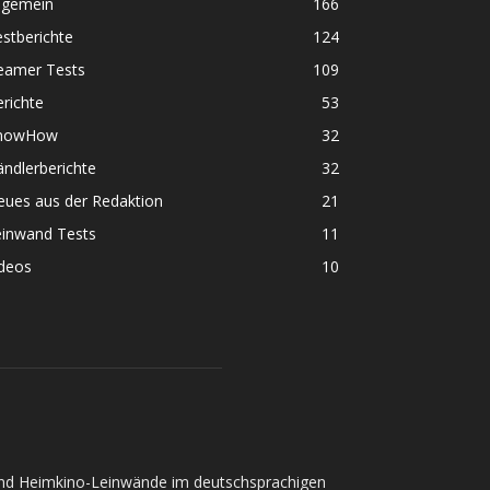
lgemein
166
stberichte
124
eamer Tests
109
richte
53
nowHow
32
ndlerberichte
32
eues aus der Redaktion
21
einwand Tests
11
ideos
10
und Heimkino-Leinwände im deutschsprachigen