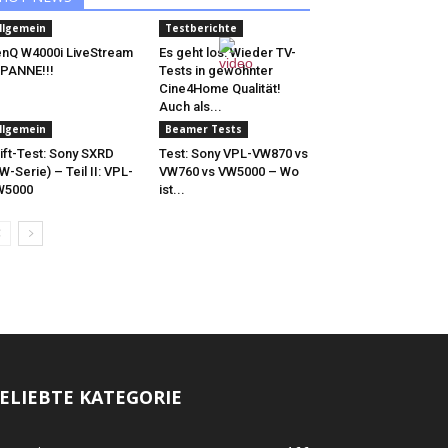
llgemein
Testberichte
nQ W4000i LiveStream
Es geht los: Wieder TV-
PANNE!!!
Tests in gewohnter
Cine4Home Qualität!
Auch als...
llgemein
Beamer Tests
ift-Test: Sony SXRD
Test: Sony VPL-VW870 vs
W-Serie) – Teil II: VPL-
VW760 vs VW5000 – Wo
W5000
ist...
ELIEBTE KATEGORIE