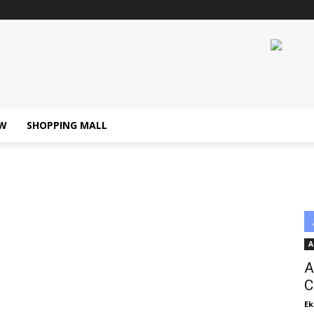
W
SHOPPING MALL
A
A
C
Ek