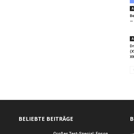
A
Be
— 
A
Dr
(X
X
BELIEBTE BEITRÄGE
B
Großes Test-Special: Epson