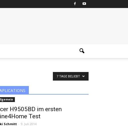
7 TAGE BELIEBT
APLICATIONS
llgemein
cer H9505BD im ersten
ine4Home Test
ki Schmitt
-
9. Juli 2014