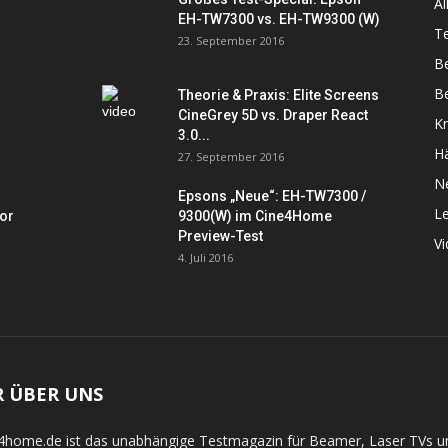
Al
EH-TW7300 vs. EH-TW9300 (W)
Te
23. September 2016
B
Be
Theorie & Praxis: Elite Screens
CineGrey 5D vs. Draper React
K
3.0...
Hä
27. September 2016
N
Epsons „Neue“: EH-TW7300 /
L
tor
9300(W) im Cine4Home
Preview-Test
V
4. Juli 2016
R ÜBER UNS
4home.de ist das unabhängige Testmagazin für Beamer, Laser TVs 