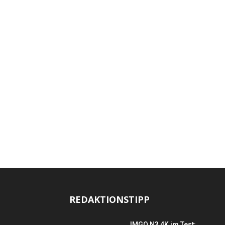
REDAKTIONSTIPP
JMGO N3 4K im Test: