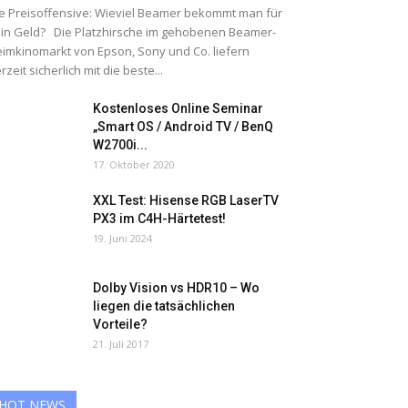
e Preisoffensive: Wieviel Beamer bekommt man für
in Geld? Die Platzhirsche im gehobenen Beamer-
imkinomarkt von Epson, Sony und Co. liefern
rzeit sicherlich mit die beste...
Kostenloses Online Seminar
„Smart OS / Android TV / BenQ
W2700i...
17. Oktober 2020
XXL Test: Hisense RGB LaserTV
PX3 im C4H-Härtetest!
19. Juni 2024
Dolby Vision vs HDR10 – Wo
liegen die tatsächlichen
Vorteile?
21. Juli 2017
HOT NEWS