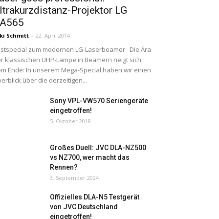
ltrakurzdistanz-Projektor LG
A565
ki Schmitt
-
22. April 2014
stspecial zum modernen LG-Laserbeamer Die Ära
r klassischen UHP-Lampe in Beamern neigt sich
m Ende: In unserem Mega-Special haben wir einen
erblick über die derzeitigen...
Sony VPL-VW570 Seriengeräte
eingetroffen!
5. Oktober 2018
Großes Duell: JVC DLA-NZ500
vs NZ700, wer macht das
Rennen?
3. September 2024
Offizielles DLA-N5 Testgerät
von JVC Deutschland
eingetroffen!