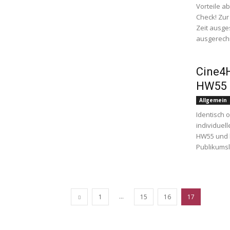
Vorteile a
Check! Zur
Zeit ausge
ausgerechn
Cine4
HW55 
Allgemein
Identisch 
individuel
HW55 und h
Publikumsl
...
1
15
16
17