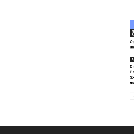
N
R
Op
un
A
Dr
Pe
SX
ma