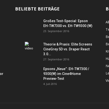
BELIEBTE BEITRÄGE
B
Großes Test-Special: Epson
Al
EH-TW7300 vs. EH-TW9300 (W)
Te
23. September 2016
B
Be
Theorie & Praxis: Elite Screens
CineGrey 5D vs. Draper React
K
3.0...
Hä
27. September 2016
N
Epsons „Neue“: EH-TW7300 /
L
tor
9300(W) im Cine4Home
Preview-Test
V
4. Juli 2016