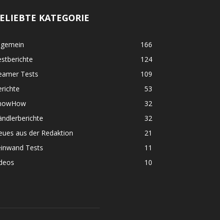
ELIEBTE KATEGORIE
lgemein
166
stberichte
124
eamer Tests
109
richte
53
nowHow
32
ndlerberichte
32
eues aus der Redaktion
21
einwand Tests
11
ideos
10