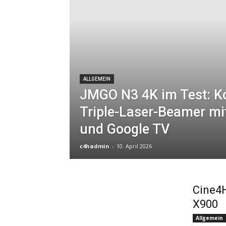
ALLGEMEIN
JMGO N3 4K im Test: K
Triple-Laser-Beamer mi
und Google TV
c4hadmin
-
10. April 2026
Cine4H
X900
Allgemein