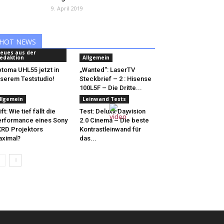
9. April 2019
HOT NEWS
eues aus der
edaktion
Allgemein
toma UHL55 jetzt in
„Wanted“: LaserTV
serem Teststudio!
Steckbrief – 2 : Hisense
100L5F – Die Dritte...
llgemein
Leinwand Tests
ift: Wie tief fällt die
Test: Deluxx Dayvision
rformance eines Sony
2.0 Cinema – Die beste
RD Projektors
Kontrastleinwand für
ximal?
das...