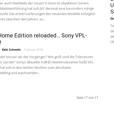
ber auch Nachteile der neuen X-Serie im objektiven Serien-
U
 Markteinführung hat sich JVC diesmal eine besonders ruhige
S
sucht: Die ersten Lieferungen der neuesten Modelle erfolgten
Ek
et zwischen den Jahren, so...
Te
de
Home Edition reloaded… Sony VPL-
de
!
Üb
Ekki Schmitt
-
5. Januar 2014
oder besser als der Vorgänger? Wie groß sind die Toleranzen
ler Geräte? Sonys aktueller FullHD Heimkinobeamer heißt VPL-
at sich in den letzten Wochen zum absoluten
iebling und wachsenden...
Seite 17 von 17