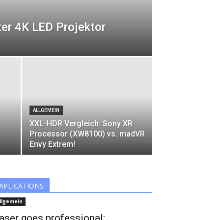
er 4K LED Projektor
ALLGEMEIN
XXL-HDR Vergleich: Sony XR
Processor (XW8100) vs. madVR
Envy Extrem!
APLICATIONS
llgemein
aser goes professional: