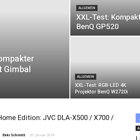
ALLGEMEIN
XXL-Test: Kompakt
BenQ GP520
ompakter
t Gimbal
ALLGEMEIN
XXL-Test: RGB-LED 4K
Projektor BenQ W2720i
ome Edition: JVC DLA-X500 / X700 /
A
Ekki Schmitt
-
20. Januar 2014
L