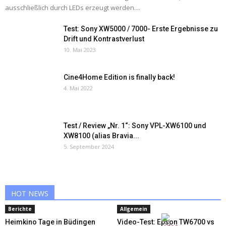
ausschließlich durch LEDs erzeugt werden....
Test: Sony XW5000 / 7000- Erste Ergebnisse zu
Drift und Kontrastverlust
10. Mai 2023
Cine4Home Edition is finally back!
4. Mai 2022
Test / Review „Nr. 1“: Sony VPL-XW6100 und
XW8100 (alias Bravia...
5. September 2024
HOT NEWS
Berichte
Allgemein
Heimkino Tage in Büdingen
Video-Test: Epson TW6700 vs