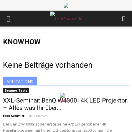
KNOWHOW
Keine Beiträge vorhanden
APLICATIONS
Beamer Tests
XXL-Seminar: BenQ W4000i 4K LED Projektor
– Alles was Ihr über...
Ekki Schmitt
-
18. Juni 2023
Der BenQ W4000i ist der erste seine Art: Ein gehobener 4K
Heimkinobeamer mit hoher Lichtleistung von 3200 Lumen, die