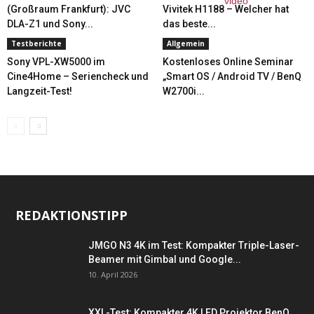
(Großraum Frankfurt): JVC
Vivitek H1188 – Welcher hat
DLA-Z1 und Sony...
das beste...
Testberichte
Allgemein
Sony VPL-XW5000 im
Kostenloses Online Seminar
Cine4Home – Seriencheck und
„Smart OS / Android TV / BenQ
Langzeit-Test!
W2700i...
REDAKTIONSTIPP
JMGO N3 4K im Test: Kompakter Triple-Laser-
Beamer mit Gimbal und Google...
10. April 2026
XXL-Test: Kompakter 4K LED Projektor BenQ