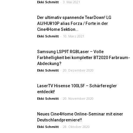
Ekki Schmitt
-
3. Mai 2021
Der ultimativ spannende TearDown! LG
AU/HU810P alias Forza / Forte in der
Cine4Home Sektion…
Ekki Schmitt
-
10. März 2021
Samsung LSP9T RGBLaser – Volle
Farbhelligkeit bei kompletter BT2020 Farbraum-
Abdeckung?
Ekki Schmitt
-
20. Dezember 2020
LaserTV Hisense 100L5F – Schärferegler
entdeckt!
Ekki Schmitt
-
20. November 2020
Neues Cine4Home Online-Seminar mit einer
Deutschlandpremiere!!
Ekki Schmitt
-
28. Oktober 2020