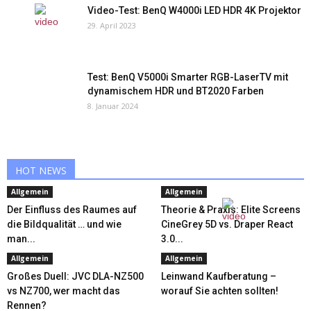
Video-Test: BenQ W4000i LED HDR 4K Projektor
29. April 2023
Test: BenQ V5000i Smarter RGB-LaserTV mit
dynamischem HDR und BT2020 Farben
8. Januar 2024
HOT NEWS
Allgemein
Allgemein
Der Einfluss des Raumes auf
Theorie & Praxis: Elite Screens
die Bildqualität … und wie
CineGrey 5D vs. Draper React
man...
3.0...
Allgemein
Allgemein
Großes Duell: JVC DLA-NZ500
Leinwand Kaufberatung –
vs NZ700, wer macht das
worauf Sie achten sollten!
Rennen?