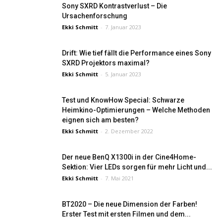
Sony SXRD Kontrastverlust – Die
Ursachenforschung
Ekki Schmitt
-
7. Januar 2023
Drift: Wie tief fällt die Performance eines Sony
SXRD Projektors maximal?
Ekki Schmitt
-
5. Januar 2023
Test und KnowHow Special: Schwarze
Heimkino-Optimierungen – Welche Methoden
eignen sich am besten?
Ekki Schmitt
-
2. Dezember 2022
Der neue BenQ X1300i in der Cine4Home-
Sektion: Vier LEDs sorgen für mehr Licht und...
Ekki Schmitt
-
7. Mai 2021
BT2020 – Die neue Dimension der Farben!
Erster Test mit ersten Filmen und dem...