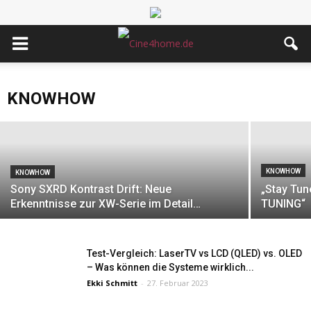
KNOWHOW
XXL-HDR Vergleich: Sony XR Processor
(XW8100) vs. madVR Envy Extrem!
KNOWHOW
Ekki Schmitt
-
26. Oktober 2024
KNOWHOW
KNOWHOW
Sony SXRD Kontrast Drift: Neue
„Stay Tun
Erkenntnisse zur XW-Serie im Detail…
TUNING“
Test-Vergleich: LaserTV vs LCD (QLED) vs. OLED
– Was können die Systeme wirklich...
Ekki Schmitt
-
27. Februar 2023