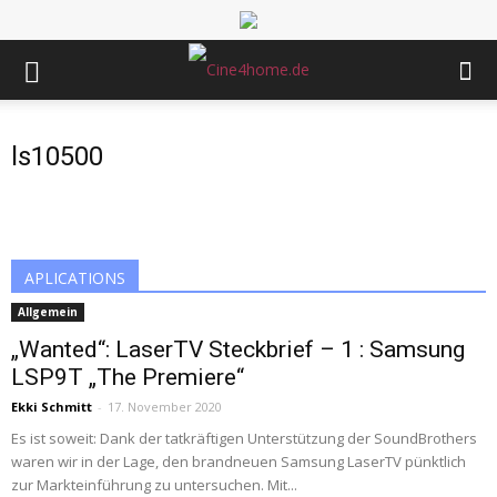
ls10500
APLICATIONS
Allgemein
„Wanted“: LaserTV Steckbrief – 1 : Samsung
LSP9T „The Premiere“
Ekki Schmitt
-
17. November 2020
Es ist soweit: Dank der tatkräftigen Unterstützung der SoundBrothers
waren wir in der Lage, den brandneuen Samsung LaserTV pünktlich
zur Markteinführung zu untersuchen. Mit...