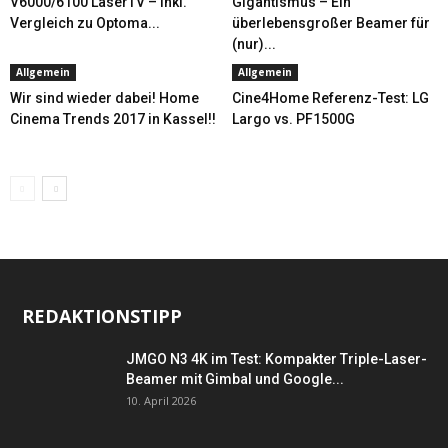
V6000/6100 LaserTV – Inkl.
Gigantismus – Ein
Vergleich zu Optoma...
überlebensgroßer Beamer für
(nur)...
Allgemein
Allgemein
Wir sind wieder dabei! Home
Cine4Home Referenz-Test: LG
Cinema Trends 2017 in Kassel!!
Largo vs. PF1500G
REDAKTIONSTIPP
JMGO N3 4K im Test: Kompakter Triple-Laser-
Beamer mit Gimbal und Google...
10. April 2026