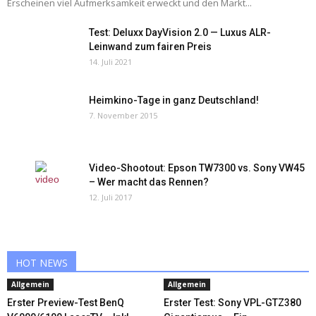
Erscheinen viel Aufmerksamkeit erweckt und den Markt...
Test: Deluxx DayVision 2.0 — Luxus ALR-
Leinwand zum fairen Preis
14. Juli 2021
Heimkino-Tage in ganz Deutschland!
7. November 2015
Video-Shootout: Epson TW7300 vs. Sony VW45
– Wer macht das Rennen?
12. Juli 2017
HOT NEWS
Allgemein
Allgemein
Erster Preview-Test BenQ
Erster Test: Sony VPL-GTZ380