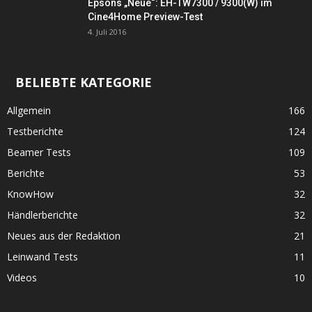
Epsons „Neue“: EH-TW7300 / 9300(W) im
Cine4Home Preview-Test
4. Juli 2016
BELIEBTE KATEGORIE
Allgemein
166
Testberichte
124
Beamer Tests
109
Berichte
53
KnowHow
32
Händlerberichte
32
Neues aus der Redaktion
21
Leinwand Tests
11
Videos
10