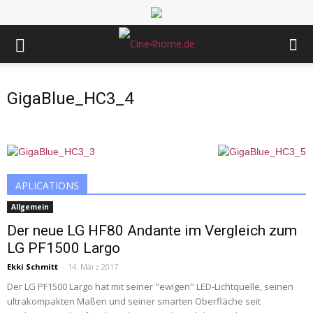
GigaBlue_HC3_4
APLICATIONS
Allgemein
Der neue LG HF80 Andante im Vergleich zum
LG PF1500 Largo
Ekki Schmitt
-
14. März 2017
Der LG PF1500 Largo hat mit seiner "ewigen" LED-Lichtquelle, seinen
ultrakompakten Maßen und seiner smarten Oberfläche seit