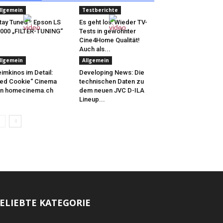
llgemein
Testberichte
tay Tuned“: Epson LS
Es geht los: Wieder TV-
000 „FILTER-TUNING“
Tests in gewohnter
Cine4Home Qualität!
Auch als...
llgemein
Allgemein
imkinos im Detail:
Developing News: Die
ed Cookie“ Cinema
technischen Daten zu
on homecinema.ch
dem neuen JVC D-ILA
Lineup...
ELIEBTE KATEGORIE