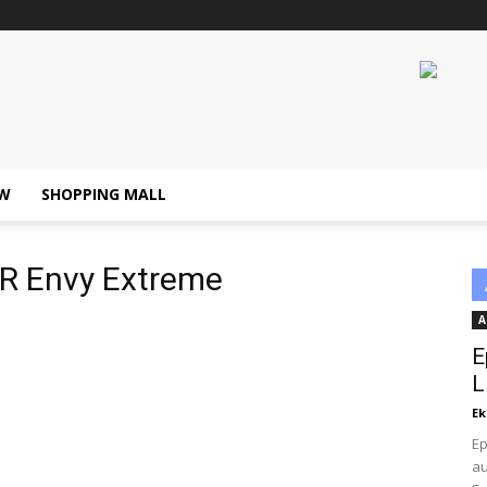
W
SHOPPING MALL
 Envy Extreme
A
E
L
Ek
Ep
au