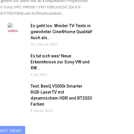
gment vor allem die 4K-kompatiblen Projektoren
n Sony (VPL-VW500 / VW1100) und JVC (DLA X-
0/X700/X900) viel Aufmerksamkeit...
Es geht los: Wieder TV-Tests in
gewohnter Cine4Home Qualität!
Auch als...
16. Februar 2023
Es tut sich was! Neue
Erkenntnisse zur Sony VW und
XW...
6. Juli 2023
Test: BenQ V5000i Smarter
RGB-LaserTV mit
dynamischem HDR und BT2020
Farben
8. Januar 2024
HOT NEWS