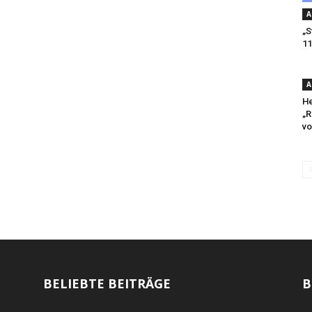
A
„S
11
A
He
„R
v
BELIEBTE BEITRÄGE
B