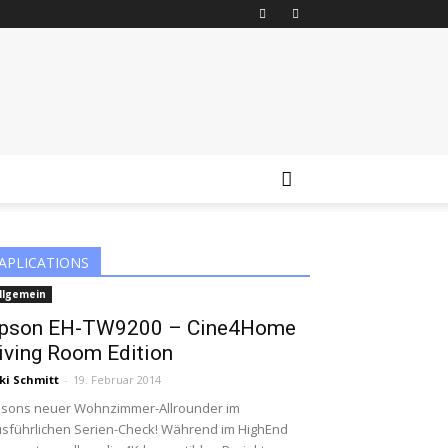
APLICATIONS
llgemein
pson EH-TW9200 – Cine4Home
iving Room Edition
ki Schmitt
-
19. Februar 2014
sons neuer Wohnzimmer-Allrounder im
sführlichen Serien-Check! Während im HighEnd