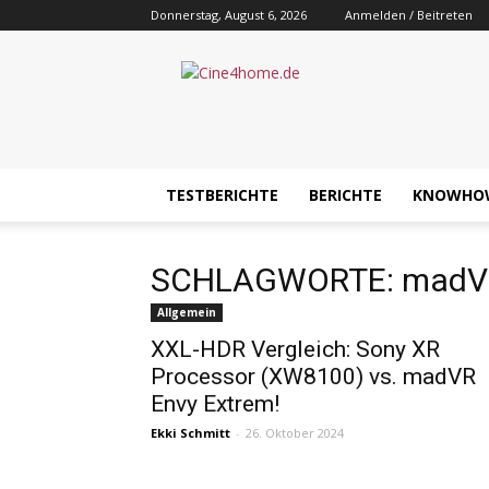
Donnerstag, August 6, 2026
Anmelden / Beitreten
Cine4home.de
TESTBERICHTE
BERICHTE
KNOWHO
SCHLAGWORTE: madVR
Allgemein
XXL-HDR Vergleich: Sony XR
Processor (XW8100) vs. madVR
Envy Extrem!
Ekki Schmitt
-
26. Oktober 2024