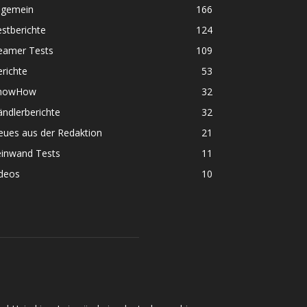
lgemein
166
stberichte
124
eamer Tests
109
richte
53
nowHow
32
ndlerberichte
32
eues aus der Redaktion
21
einwand Tests
11
ideos
10