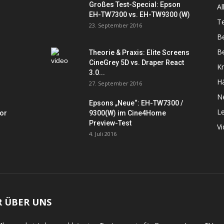
Großes Test-Special: Epson
Al
EH-TW7300 vs. EH-TW9300 (W)
Te
23. September 2016
B
Be
Theorie & Praxis: Elite Screens
CineGrey 5D vs. Draper React
K
3.0...
Hä
27. September 2016
N
Epsons „Neue“: EH-TW7300 /
L
tor
9300(W) im Cine4Home
Preview-Test
V
4. Juli 2016
R ÜBER UNS