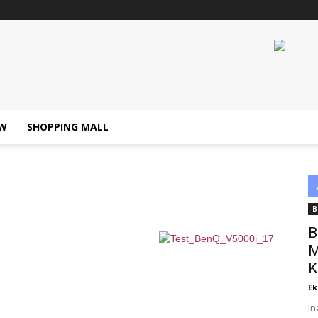
W
SHOPPING MALL
B
B
M
K
Ek
In