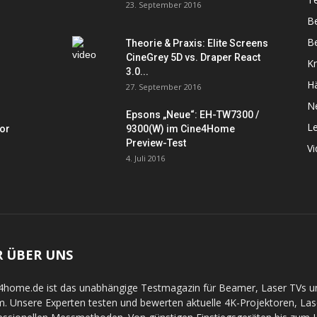
23. September 2016
B
Be
Theorie & Praxis: Elite Screens
CineGrey 5D vs. Draper React
K
3.0...
Hä
27. September 2016
N
Epsons „Neue“: EH-TW7300 /
L
tor
9300(W) im Cine4Home
Preview-Test
V
4. Juli 2016
R ÜBER UNS
4home.de ist das unabhängige Testmagazin für Beamer, Laser TVs 
. Unsere Experten testen und bewerten aktuelle 4K-Projektoren, La