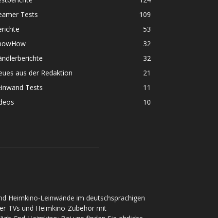
eamer Tests
109
richte
53
nowHow
32
ndlerberichte
32
eues aus der Redaktion
21
einwand Tests
11
ideos
10
und Heimkino-Leinwände im deutschsprachigen
ser-TVs und Heimkino-Zubehör mit