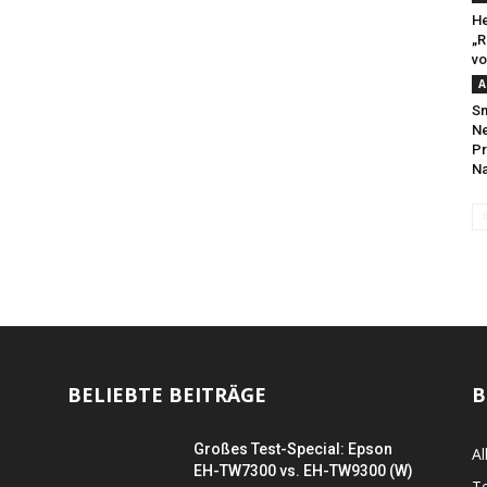
He
„R
v
A
Sm
Ne
Pr
N
BELIEBTE BEITRÄGE
B
Großes Test-Special: Epson
Al
EH-TW7300 vs. EH-TW9300 (W)
Te