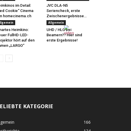
imkinos im Detail:
JVC DLA-N5
ed Cookie“ Cinema
Seriencheck, erste
on homecinema.ch
Zwischenergebnisse…
llgemein
Allgemein
artes Heimkino:
UHD / HLG bei
uer FullHD-LED-
Beamern?? Hier sind
ojektor hört auf den
erste Ergebnisse!
amen „LARGO“
ELIEBTE KATEGORIE
lgemein
166
stberichte
124