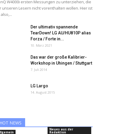
nQ W4000i ersten Messungen zu unterziehen, die
r unseren Lesern nicht vorenthalten wollen. Hier ist
 also,...
Der ultimativ spannende
TearDown! LG AU/HU810P alias
Forza / Forte in...
10. März 2021
Das war der große Kalibrier-
Workshop in Uhingen / Stuttgart
7. Juli 2014
LG Largo
14. August 2015
HOT NEWS
Neues aus der
llgemein
Redaktion