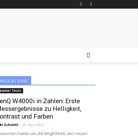
APLICATIONS
eamer Tests
enQ W4000i in Zahlen: Erste
essergebnisse zu Helligkeit,
ontrast und Farben
ki Schmitt
-
29. April 2023
zwischen hatten wir die Möglichkeit, den neuen