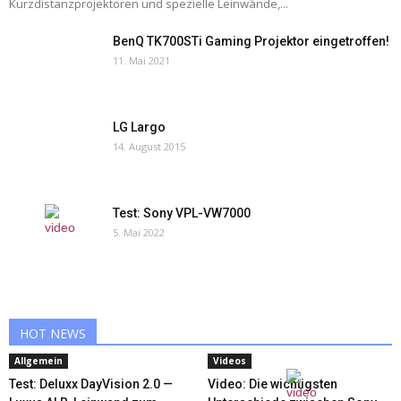
Kurzdistanzprojektoren und spezielle Leinwände,...
BenQ TK700STi Gaming Projektor eingetroffen!
11. Mai 2021
LG Largo
14. August 2015
Test: Sony VPL-VW7000
5. Mai 2022
HOT NEWS
Allgemein
Videos
Test: Deluxx DayVision 2.0 —
Video: Die wichtigsten