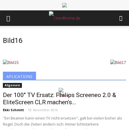
Bild16
APLICATIONS
Allgemein
Der 100″ TV Ersatz: Philips Screeneo 2.0 &
EliteScreen CLR machen’s...
Ekki Schmitt
-
18. November 2016
"Ein Beamer kann einen TV nicht ersetzen", galt bei vielen bisher als
Regel. Doch die Zeiten ändern sich: Immer lichtstärkere