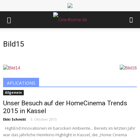
Bild15
APLICATIONS
Allgemein
Unser Besuch auf der HomeCinema Trends
2015 in Kassel
Ekki Schmitt
-
5. Oktober 2015
HighEnd Innovationen im barocken Ambiente... Bereits im letzten Jahr
war das jährliche Heimkino-Highlight in Kassel, die „Home Cinema