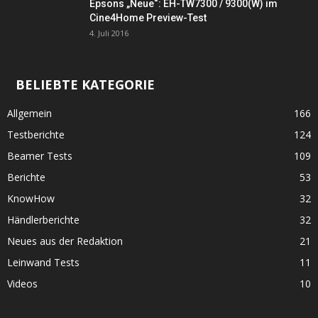
Epsons „Neue“: EH-TW7300 / 9300(W) im
Cine4Home Preview-Test
4. Juli 2016
BELIEBTE KATEGORIE
Allgemein
166
Testberichte
124
Beamer Tests
109
Berichte
53
KnowHow
32
Händlerberichte
32
Neues aus der Redaktion
21
Leinwand Tests
11
Videos
10