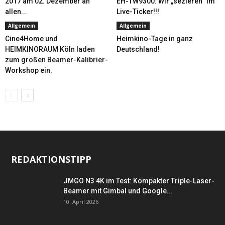
2017 am 02. Dezember an
EH-TW9300: Wir „sezieren“ im
allen...
Live-Ticker!!!
Allgemein
Allgemein
Cine4Home und
Heimkino-Tage in ganz
HEIMKINORAUM Köln laden
Deutschland!
zum großen Beamer-Kalibrier-
Workshop ein.
REDAKTIONSTIPP
JMGO N3 4K im Test: Kompakter Triple-Laser-
Beamer mit Gimbal und Google...
10. April 2026