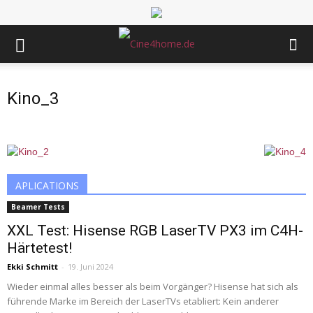
Kino_3
APLICATIONS
Beamer Tests
XXL Test: Hisense RGB LaserTV PX3 im C4H-
Härtetest!
Ekki Schmitt
-
19. Juni 2024
Wieder einmal alles besser als beim Vorgänger? Hisense hat sich als
führende Marke im Bereich der LaserTVs etabliert: Kein anderer