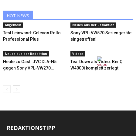
HOT NEWS
Allgemein
Neues aus der Redaktion
Test Leinwand: Celexon Rollo
Sony VPL-VW570 Seriengeräte
Professional Plus
eingetroffen!
Neues aus der Redaktion
Videos
Heute zu Gast: JVC DLA-N5
TearDown als Video: BenQ
gegen Sony VPL-VW270…
W4000i komplett zerlegt.
REDAKTIONSTIPP