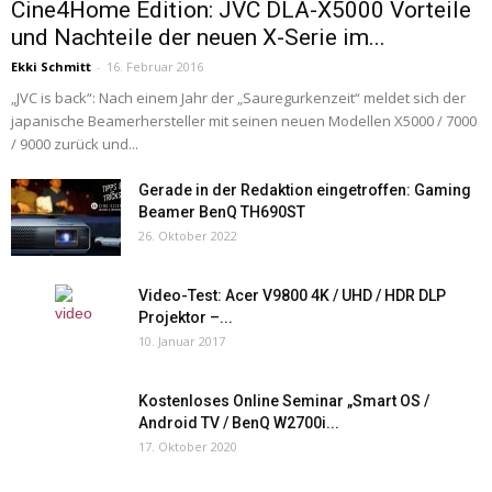
Cine4Home Edition: JVC DLA-X5000 Vorteile
und Nachteile der neuen X-Serie im...
Ekki Schmitt
-
16. Februar 2016
„JVC is back“: Nach einem Jahr der „Sauregurkenzeit“ meldet sich der
japanische Beamerhersteller mit seinen neuen Modellen X5000 / 7000
/ 9000 zurück und...
Gerade in der Redaktion eingetroffen: Gaming
Beamer BenQ TH690ST
26. Oktober 2022
Video-Test: Acer V9800 4K / UHD / HDR DLP
Projektor –...
10. Januar 2017
Kostenloses Online Seminar „Smart OS /
Android TV / BenQ W2700i...
17. Oktober 2020