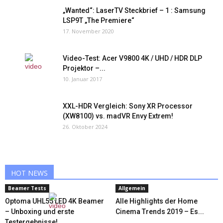
„Wanted“: LaserTV Steckbrief – 1 : Samsung
LSP9T „The Premiere“
17. November 2020
Video-Test: Acer V9800 4K / UHD / HDR DLP
Projektor –...
10. Januar 2017
XXL-HDR Vergleich: Sony XR Processor
(XW8100) vs. madVR Envy Extrem!
26. Oktober 2024
HOT NEWS
Beamer Tests
Allgemein
Optoma UHL55 LED 4K Beamer
Alle Highlights der Home
– Unboxing und erste
Cinema Trends 2019 – Es...
Testergebnisse!