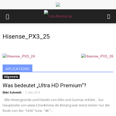
Hisense_PX3_25
APLICATIONS
Allgemein
Was bedeutet „Ultra HD Premium“?
Ekki Schmitt
-
5. Mai 2016
Alle Hintergründe und Details von Ekki und Gunnar erklärt... Zur
Hauptseite von www.Cine4Home.de Bislang war meist immer nur die
Rede von der "UHD" bzw. "4K"...