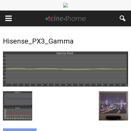
Hisense_PX3_Gamma