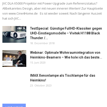
JVC DLA-X5000 Projektor mit Power-Upgrade zum Referenzstatus?
Altbekanntes Design, aber mit neuen inneren Werten! Zur Hauptseite
von www.Cine4Home.de Es ist wieder soweit: Nach längerer Auszeit
hat sich JVC...
TestSpecial: Günstige FullHD-Klassiker gegen
UHD-Einstiegsmodelle – Vivitek H1188 Black
Thunder /...
18. Dezember 2018
Webinar: Optimale Wohnraumintegration von
Heimkino-Beamern – Wie hole ich das beste...
15. Juni 2020
IMAX Xenonlampe als Tischlampe für das
Heimkino!
23. Oktober 2023