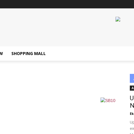
W
SHOPPING MALL
A
U
N
Ek
Up
ei