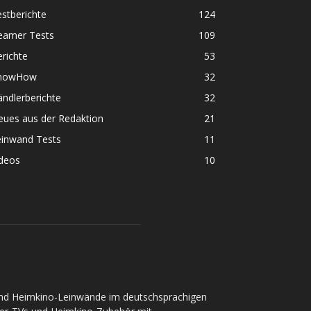
stberichte
124
eamer Tests
109
richte
53
nowHow
32
ndlerberichte
32
eues aus der Redaktion
21
einwand Tests
11
ideos
10
und Heimkino-Leinwände im deutschsprachigen