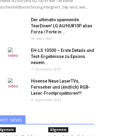
delle NZ500 und NZ700 in der Tat keine
ischenbildberechnung integriert. 24p wird, wie...
Der ultimativ spannende
TearDown! LG AU/HU810P alias
Forza / Forte in...
10. März 2021
EH-LS 10500 – Erste Details und
Test-Ergebnisse zu Epsons
neuem...
7. Dezember 2016
Hisense Neue LaserTVs,
Fernseher und (endlich) RGB-
Laser-Frontprojektoren!!!
4. September 2023
HOT NEWS
llgemein
Allgemein