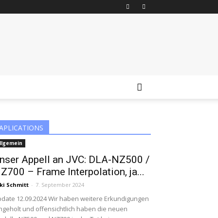
APLICATIONS
llgemein
nser Appell an JVC: DLA-NZ500 /
Z700 – Frame Interpolation, ja...
ki Schmitt
-
7. September 2024
date 12.09.2024 Wir haben weitere Erkundigungen
ngeholt und offensichtlich haben die neuen