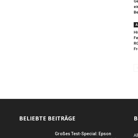
Ge
ei
B
A
Hi
Fe
RG
Fr
BELIEBTE BEITRÄGE
B
Großes Test-Special: Epson
Al