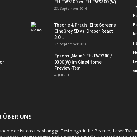
EH-TW7300 vs. EH-TW9300 (W)
Te
23. September 2016
B
Be
Theorie & Praxis: Elite Screens
CineGrey 5D vs. Draper React
K
3.0...
Hä
27. September 2016
N
Epsons „Neue“: EH-TW7300 /
L
tor
9300(W) im Cine4Home
Preview-Test
V
4. Juli 2016
R ÜBER UNS
4home.de ist das unabhängige Testmagazin für Beamer, Laser TVs 