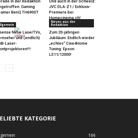
rade in der Redaktion
Und auch in der Schweiz:
ngetroffen: Gaming
JVC DLA-Z1 / Exklusiv-
eamer BenQ TH690ST
Premiere bei
Homecinema.ch!
Neues aus der
llgemein
Redaktion
sense Neue LaserTVs,
Zum 20-jährigen
rnseher und (endlich)
Jubiläum: Endlich wieder
B-Laser-
„echtes“ Cine4Home
ontprojektoren!!!
Tuning: Epson
LS11/12000!
ELIEBTE KATEGORIE
lgemein
166