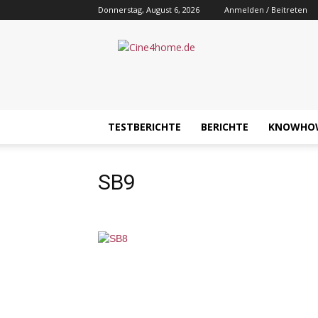
Donnerstag, August 6, 2026
Anmelden / Beitreten
Cine4home.de
TESTBERICHTE
BERICHTE
KNOWHO
SB9